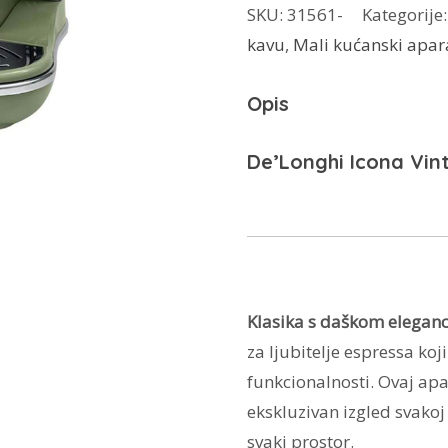
SKU:
31561-
Kategorije
kavu
kavu
,
Mali kućanski apar
ECOV311.GR
količina
Opis
De’Longhi Icona Vin
Klasika s daškom eleganci
za ljubitelje espressa koj
funkcionalnosti. Ovaj apa
ekskluzivan izgled svakoj
svaki prostor.