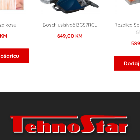
za kosu
Bosch usisivač BGS7RCL
Rezalica Se
5
KM
649,00
KM
58
košaricu
Dodaj 