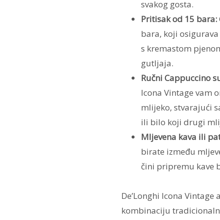
svakog gosta.
Pritisak od 15 bara:
bara, koji osigurav
s kremastom pjenom 
gutljaja.
Ručni Cappuccino su
Icona Vintage vam o
mlijeko, stvarajući 
ili bilo koji drugi m
Mljevena kava ili pa
birate između mljeve
čini pripremu kave 
De’Longhi Icona Vintage 
kombinaciju tradicionalno