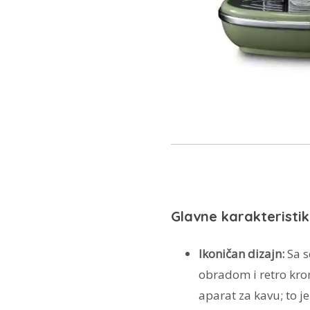
Glavne karakteristik
Ikoničan dizajn:
Sa s
obradom i retro kro
aparat za kavu; to j