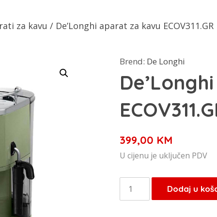
rati za kavu
/ De’Longhi aparat za kavu ECOV311.GR
Brend:
De Longhi
De’Longhi
ECOV311.G
399,00
KM
U cijenu je uključen PDV
De'Longhi
Dodaj u koš
aparat
za