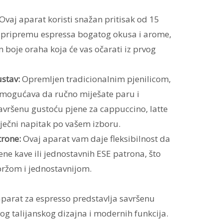
Ovaj aparat koristi snažan pritisak od 15
a pripremu espressa bogatog okusa i arome,
boje oraha koja će vas očarati iz prvog
stav:
Opremljen tradicionalnim pjenilicom,
mogućava da ručno miješate paru i
savršenu gustoću pjene za cappuccino, latte
liječni napitak po vašem izboru.
trone:
Ovaj aparat vam daje fleksibilnost da
ne kave ili jednostavnih ESE patrona, što
bržom i jednostavnijom.
aparat za espresso predstavlja savršenu
g talijanskog dizajna i modernih funkcija.