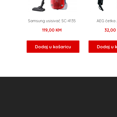
Samsung usisivač SC-4135
AEG četka 
119,00
KM
32,00
Dodaj u košaricu
Dodaj u 