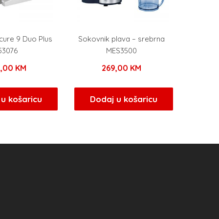
cure 9 Duo Plus
Sokovnik plava – srebrna
53076
MES3500
9,00
KM
269,00
KM
u košaricu
Dodaj u košaricu