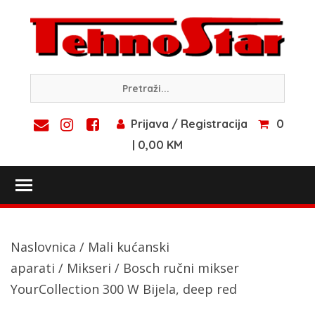
Skip
to
content
Prijava / Registracija
0
| 0,00 KM
Toggle main menu visibility
Naslovnica
/
Mali kućanski
aparati
/
Mikseri
/ Bosch ručni mikser
YourCollection 300 W Bijela, deep red