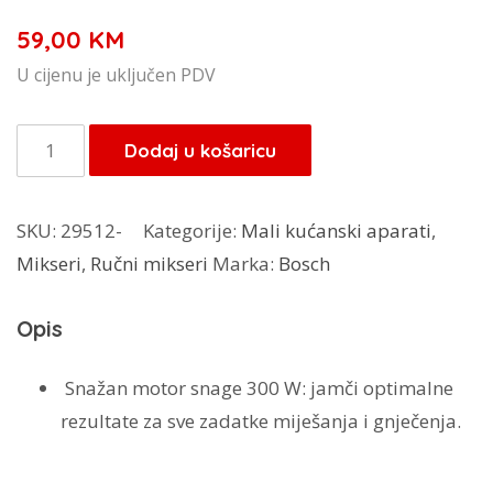
59,00
KM
U cijenu je uključen PDV
Bosch
Dodaj u košaricu
ručni
mikser
SKU:
29512-
Kategorije:
Mali kućanski aparati
,
YourCollection
Mikseri
,
Ručni mikseri
Marka:
Bosch
300
W
Opis
Bijela,
deep
Snažan motor snage 300 W:
jamči optimalne
red
rezultate za sve zadatke miješanja i gnječenja.
količina