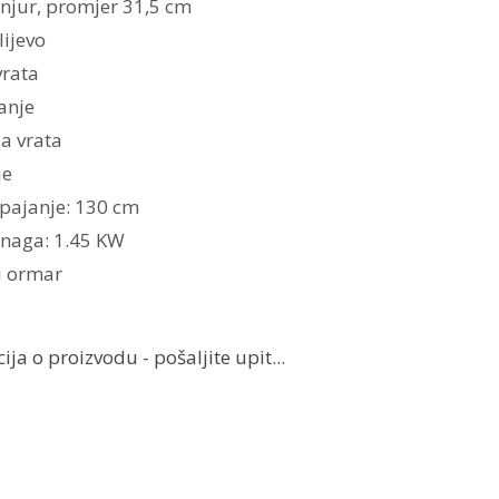
tanjur, promjer 31,5 cm
lijevo
vrata
anje
a vrata
je
pajanje: 130 cm
snaga: 1.45 KW
i ormar
ja o proizvodu - pošaljite upit...