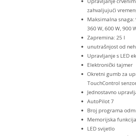
Upravljanje crveni
zahvaljujući vremen
Maksimalna snaga: 9
360 W, 600 W, 900 
Zapremina: 25 l
unutrašnjost od neh
Upravljanje s LED 
Elektronički tajmer
Okretni gumb za upr
TouchControl senzor
Jednostavno upravlja
AutoPilot 7
Broj programa odmrz
Memorijska funkcija
LED svijetlo