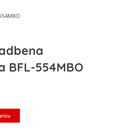
-554MBO
radbena
na BFL-554MBO
aricu