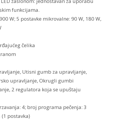
m LED zaslonom: jednostavan za uporabu
skim funkcijama.
00 W; 5 postavke mikrovalne: 90 W, 180 W,
W
rđajućeg čelika
ekranom
avljanje, Utisni gumb za upravljanje,
sko upravljanje, Okrugli gumbi
nje, 2 regulatora koja se upuštaju
avanja: 4; broj programa pečenja: 3
 (1 postavka)