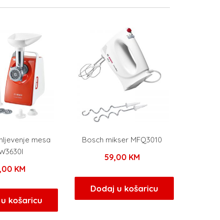
mljevenje mesa
Bosch mikser MFQ3010
W3630I
59,00
KM
5,00
KM
Dodaj u košaricu
u košaricu