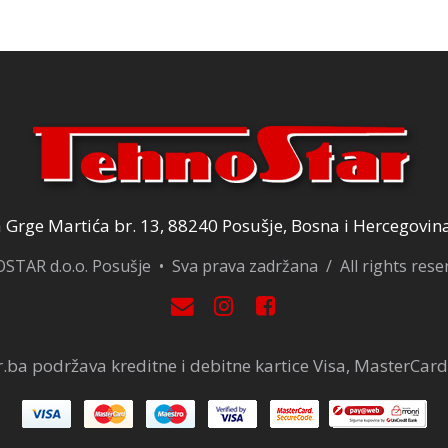
Grge Martića br. 13, 88240 Posušje, Bosna i Hercegovin
TAR d.o.o. Posušje • Sva prava zadržana / All rights res
.ba podržava kreditne i debitne kartice Visa, MasterCard