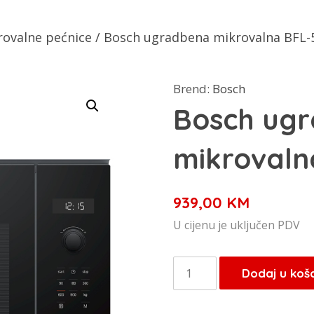
rovalne pećnice
/ Bosch ugradbena mikrovalna BFL
Brend:
Bosch
Bosch ug
mikroval
939,00
KM
U cijenu je uključen PDV
Bosch
Dodaj u koš
ugradbena
mikrovalna