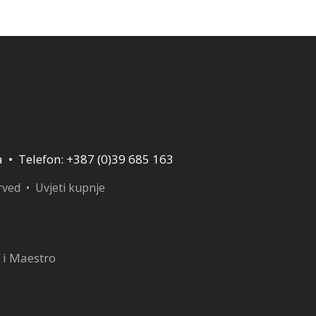
a • Telefon: +387 (0)39 685 163
erved •
Uvjeti kupnje
 i Maestro