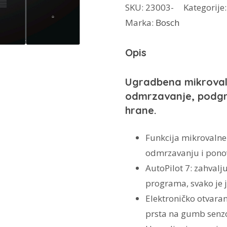
SKU:
23003-
Kategorije
BFL-
Marka:
Bosch
554MBO
količina
Opis
Ugradbena mikrovalna
odmrzavanje, podgri
hrane.
Funkcija mikrovalne 
odmrzavanju i ponov
AutoPilot 7: zahval
programa, svako je j
Elektroničko otvaran
prsta na gumb senz