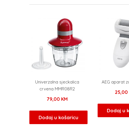
Univerzalna sjeckalica
AEG aparat z
crvena MMR08R2
25,0
79,00
KM
Dodaj u 
Dodaj u košaricu