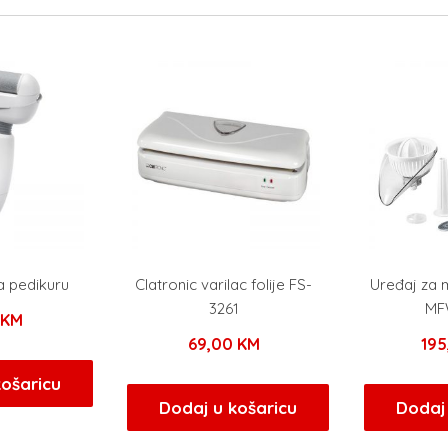
a pedikuru
Clatronic varilac folije FS-
Uređaj za 
3261
MF
0
KM
69,00
KM
19
košaricu
Dodaj u košaricu
Dodaj 