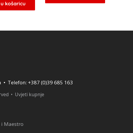
bila
je:
u košaricu
je:
23,80 KM.
je:
199,75 KM.
28,00 KM.
235,00 KM.
a • Telefon: +387 (0)39 685 163
erved •
Uvjeti kupnje
 i Maestro