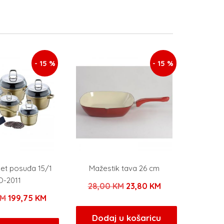
- 15 %
- 15 %
et posuđa 15/1
Mažestik tava 26 cm
-2011
Izvorna
Trenutna
28,00
KM
23,80
KM
Izvorna
Trenutna
KM
199,75
KM
cijena
cijena
cijena
cijena
bila
je:
Dodaj u košaricu