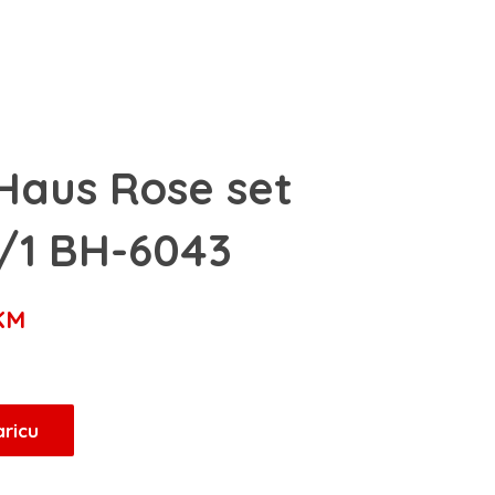
 Haus Rose set
/1 BH-6043
Trenutna
KM
cijena
je:
293,25 KM.
aricu
KM.