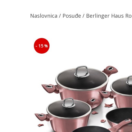
Naslovnica
/
Posuđe
/ Berlinger Haus R
- 15 %