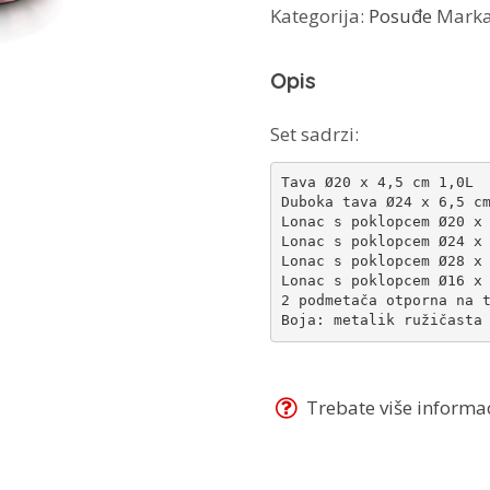
Kategorija:
Posuđe
Mark
set
posuđa
Opis
10/1
BH-
Set sadrzi:
6043
Tava Ø20 x 4,5 cm 1,0L

količina
Duboka tava Ø24 x 6,5 cm
Lonac s poklopcem Ø20 x 
Lonac s poklopcem Ø24 x 
Lonac s poklopcem Ø28 x 
Lonac s poklopcem Ø16 x 
2 podmetača otporna na t
Boja: metalik ružičasta
Trebate više informaci