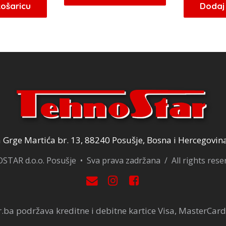
ila
je:
košaricu
Dodaj 
je:
27,20 KM.
e:
24,65 KM.
32,00 KM.
9,00 KM.
Grge Martića br. 13, 88240 Posušje, Bosna i Hercegovin
TAR d.o.o. Posušje • Sva prava zadržana / All rights res
.ba podržava kreditne i debitne kartice Visa, MasterCard