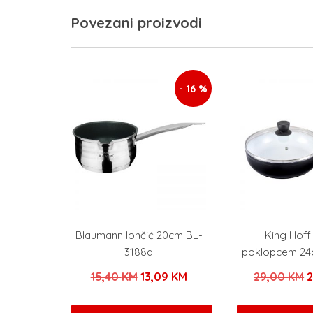
Povezani proizvodi
- 16 %
Blaumann lončić 20cm BL-
King Hoff
3188a
poklopcem 24
Izvorna
Trenutna
I
15,40
KM
13,09
KM
29,00
KM
cijena
cijena
c