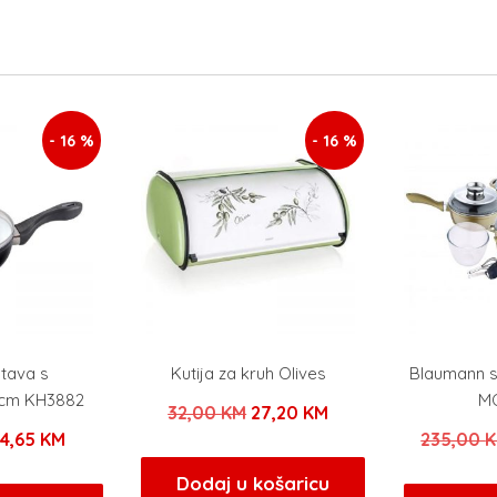
- 16 %
- 16 %
 tava s
Kutija za kruh Olives
Blaumann s
cm KH3882
MO
Izvorna
Trenutna
32,00
KM
27,20
KM
zvorna
Trenutna
24,65
KM
235,00
cijena
cijena
ijena
cijena
bila
je:
Dodaj u košaricu