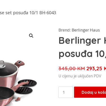
ose set posuđa 10/1 BH-6043
Brend:
Berlinger Haus
Berlinger
posuđa 10
Izvorna
345,00
KM
293,25
cijena
U cijenu je uključen PDV
bila
je:
Berlinger
Dodaj u koš
345,00 
Haus
Rose