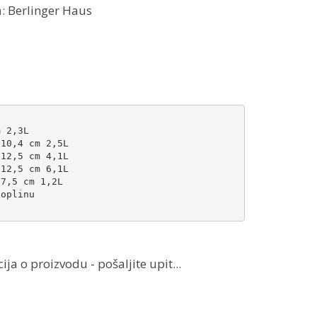
a:
Berlinger Haus
 2,3L

10,4 cm 2,5L

12,5 cm 4,1L

12,5 cm 6,1L

7,5 cm 1,2L

oplinu

ja o proizvodu - pošaljite upit...