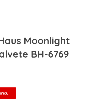
 Haus Moonlight
salvete BH-6769
Trenutna
cijena
je:
14,45 KM.
aricu