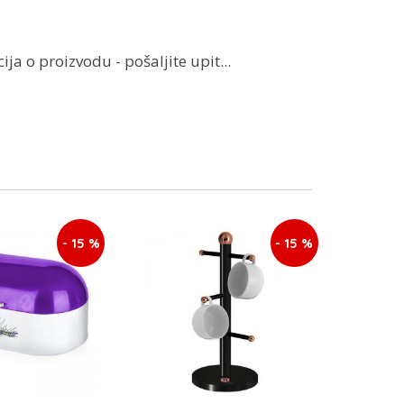
ja o proizvodu - pošaljite upit...
- 15 %
- 15 %