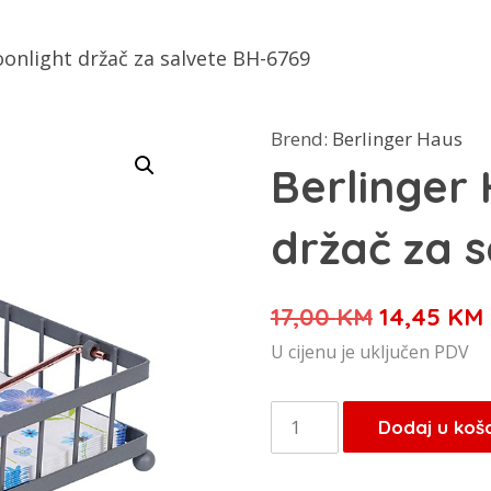
onlight držač za salvete BH-6769
Brend:
Berlinger Haus
Berlinger
držač za 
Izvorna
17,00
KM
14,45
KM
cijena
U cijenu je uključen PDV
bila
je:
Berlinger
Dodaj u koš
17,00 KM.
Haus
Moonlight