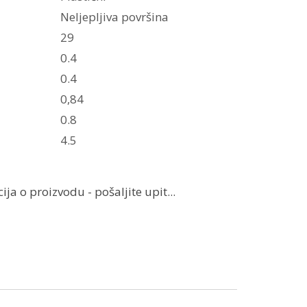
Neljepljiva površina
29
0.4
0.4
0,84
0.8
4.5
ja o proizvodu - pošaljite upit...