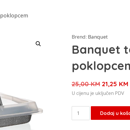
s poklopcem
Brend:
Banquet
Banquet te
poklopce
Izvorna
25,00
KM
21,25
KM
cijena
U cijenu je uključen PDV
bila
je:
Banquet
Dodaj u koš
25,00 KM
tepsija
s