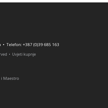
a • Telefon: +387 (0)39 685 163
erved •
Uvjeti kupnje
 i Maestro