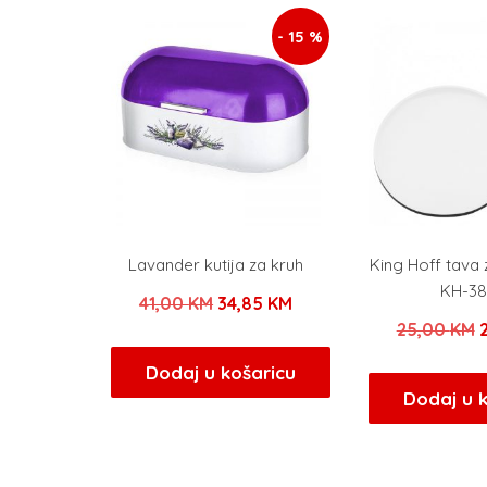
- 15 %
Lavander kutija za kruh
King Hoff tava 
KH-3
Izvorna
Trenutna
41,00
KM
34,85
KM
25,00
KM
cijena
cijena
c
bila
je:
Dodaj u košaricu
b
Dodaj u 
je:
34,85 KM.
j
41,00 KM.