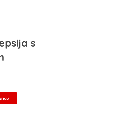
psija s
m
Trenutna
cijena
je:
21,25 KM.
aricu
.