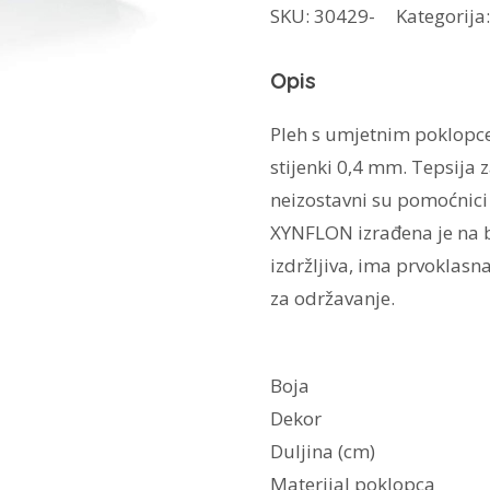
SKU:
30429-
Kategorija
poklopcem
količina
Opis
Pleh s umjetnim poklopce
stijenki 0,4 mm. Tepsija
neizostavni su pomoćnici 
XYNFLON izrađena je na ba
izdržljiva, ima prvoklasna
za održavanje.
Boja
Dekor
Duljina (cm)
Materijal poklopca