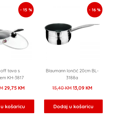
- 15 %
- 16 %
off tava s
Blaumann lončić 20cm BL-
em KH-3817
3188a
Izvorna
Trenutna
Izvorna
Trenutna
M
29,75
KM
15,40
KM
13,09
KM
cijena
cijena
cijena
cijena
bila
je:
bila
je:
u košaricu
Dodaj u košaricu
je:
29,75 KM.
je:
13,09 KM.
35,00 KM.
15,40 KM.