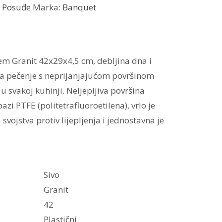
:
Posuđe
Marka:
Banquet
m Granit 42x29x4,5 cm, debljina dna i
 za pečenje s neprijanjajućom površinom
u svakoj kuhinji.
Neljepljiva površina
zi PTFE (politetrafluoroetilena), vrlo je
 svojstva protiv lijepljenja i jednostavna je
Sivo
Granit
42
Plastični