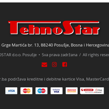
Grge Martića br. 13, 88240 Posušje, Bosna i Hercegovin
TAR d.o.o. Posušje • Sva prava zadržana / All rights res
.ba podržava kreditne i debitne kartice Visa, MasterCard