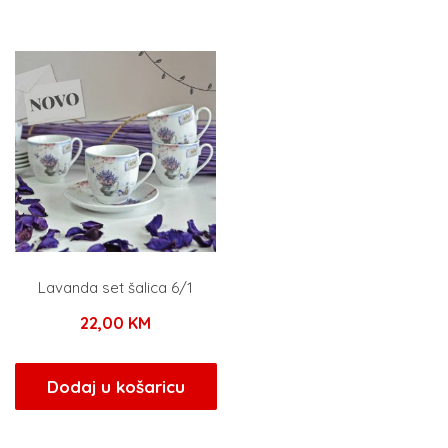
je:
101,1
119,00 KM.
Lavanda set šalica 6/1
22,00
KM
Dodaj u košaricu