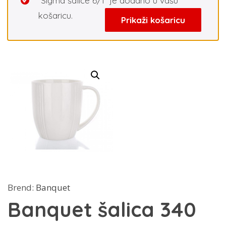
“Sigma šalice 6/1” je dodano u vašu
košaricu.
Prikaži košaricu
Brend:
Banquet
Banquet šalica 340