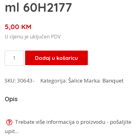
ml 60H2177
5,00
KM
U cijenu je uključen PDV
Banquet
Dodaj u košaricu
šalica
340
SKU:
30643-
Kategorija:
Šalice
Marka:
Banquet
ml
60H2177
Opis
količina
Trebate više informacija o proizvodu - pošaljite
upit...