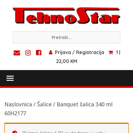
Skip
to
content
Prijava / Registracija
1 |
22,00 KM
Toggle main menu visibility
Naslovnica
/
Šalice
/ Banquet šalica 340 ml
60H2177