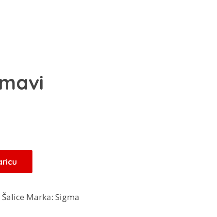
 mavi
aricu
:
Šalice
Marka:
Sigma