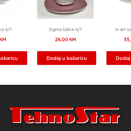
ice 6/1
Sigma šalice 6/1
In art s
KM
28,00
KM
35
košaricu
Dodaj u košaricu
Dodaj 