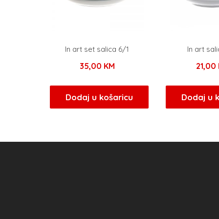
In art set salica 6/1
In art sal
35,00
KM
21,00
Dodaj u košaricu
Dodaj u 