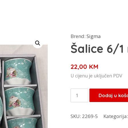
Brend:
Sigma
Šalice 6/1
22,00
KM
U cijenu je uključen PDV
Šalice
Dodaj u koš
6/1
mavi
SKU:
2269-5
Kategorija
količina