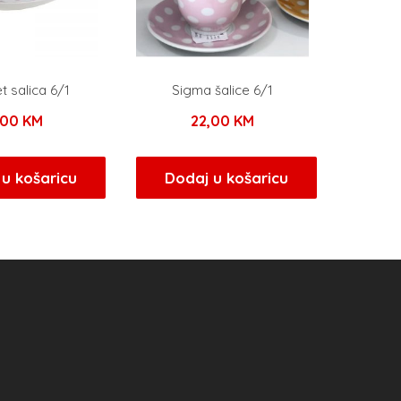
et salica 6/1
Sigma šalice 6/1
,00
KM
22,00
KM
u košaricu
Dodaj u košaricu