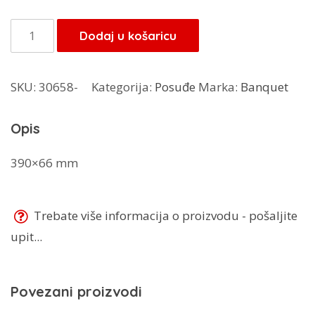
bila
je:
je:
7,65 KM.
Banquet
Dodaj u košaricu
9,00 KM.
oklagija
27WR39X6BR
SKU:
30658-
Kategorija:
Posuđe
Marka:
Banquet
količina
Opis
390×66 mm
Trebate više informacija o proizvodu - pošaljite
upit...
Povezani proizvodi