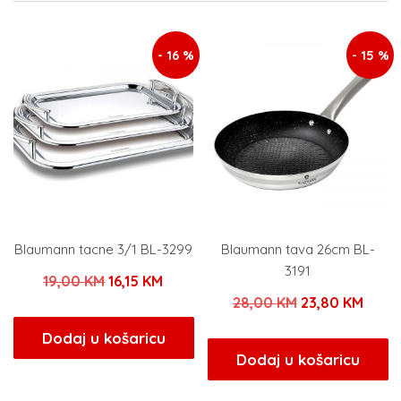
- 16 %
- 15 %
Blaumann tacne 3/1 BL-3299
Blaumann tava 26cm BL-
3191
Izvorna
Trenutna
19,00
KM
16,15
KM
Izvorna
Tren
28,00
KM
23,80
KM
cijena
cijena
cijena
cijen
bila
je:
Dodaj u košaricu
bila
je:
Dodaj u košaricu
je:
16,15 KM.
je:
23,80
19,00 KM.