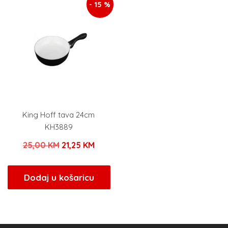
- 15 %
King Hoff tava 24cm
KH3889
Izvorna
Trenutna
25,00
KM
21,25
KM
cijena
cijena
bila
je:
Dodaj u košaricu
je:
21,25 KM.
25,00 KM.