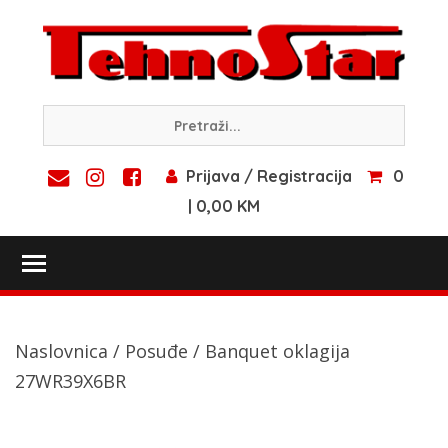
Skip
to
content
Prijava / Registracija
0
| 0,00 KM
Toggle main menu visibility
Naslovnica
/
Posuđe
/ Banquet oklagija
27WR39X6BR