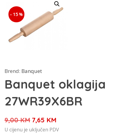
- 15 %
Brend:
Banquet
Banquet oklagija
27WR39X6BR
Izvorna
Trenutna
9,00
KM
7,65
KM
cijena
cijena
U cijenu je uključen PDV