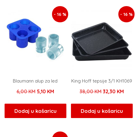
28,00 KM.
- 16 %
- 16 %
Blaumann alup za led
King Hoff tepsije 3/1 KH1069
Izvorna
Trenutna
Izvorna
Trenu
6,00
KM
5,10
KM
38,00
KM
32,30
KM
cijena
cijena
cijena
cijen
bila
je:
bila
je:
Dodaj u košaricu
Dodaj u košaricu
je:
5,10 KM.
je:
32,30
6,00 KM.
38,00 KM.