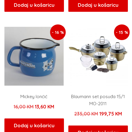
bila
je:
bila
je:
Dodaj u košaricu
Dodaj u košaricu
je:
29,75 KM.
je:
24,65
35,00 KM.
29,00 KM.
- 16 %
- 15 %
Mickey lonćić
Blaumann set posuđa 15/1
MO-2011
Izvorna
Trenutna
16,00
KM
13,60
KM
Izvorna
Tren
235,00
KM
199,75
KM
cijena
cijena
cijena
cije
bila
je:
Dodaj u košaricu
bila
je: