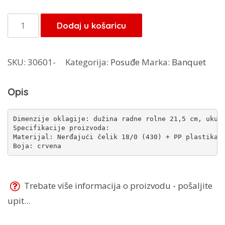
bila
je:
je:
8,50 KM.
Banquet
Dodaj u košaricu
10,00 KM.
oklagija
28BB0001R
SKU:
30601-
Kategorija:
Posuđe
Marka:
Banquet
količina
Opis
Dimenzije oklagije: dužina radne rolne 21,5 cm, ukupn
Specifikacije proizvoda:

Materijal: Nerđajući čelik 18/0 (430) + PP plastika

Boja: crvena
Trebate više informacija o proizvodu - pošaljite
upit...