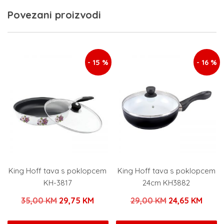
Povezani proizvodi
- 15 %
- 16 %
King Hoff tava s poklopcem
King Hoff tava s poklopcem
KH-3817
24cm KH3882
Izvorna
Trenutna
Izvorna
Trenu
35,00
KM
29,75
KM
29,00
KM
24,65
KM
cijena
cijena
cijena
cijen