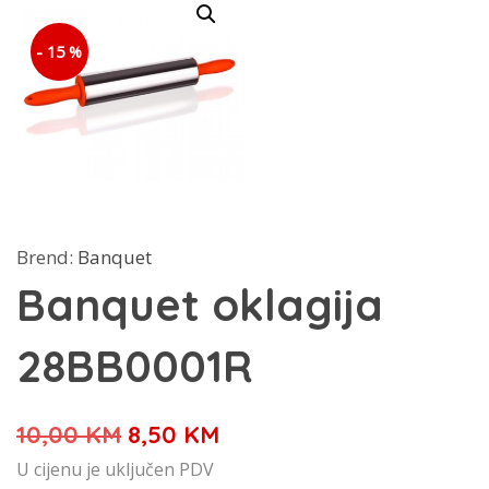
- 15 %
Brend:
Banquet
Banquet oklagija
28BB0001R
Izvorna
Trenutna
10,00
KM
8,50
KM
cijena
cijena
U cijenu je uključen PDV