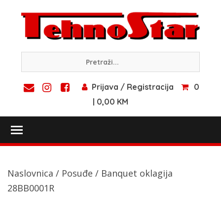
Skip
to
content
Prijava / Registracija
0
| 0,00 KM
Toggle main menu visibility
Naslovnica
/
Posuđe
/ Banquet oklagija
28BB0001R