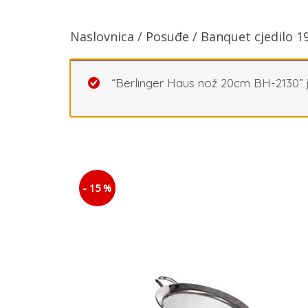
Naslovnica
/
Posuđe
/ Banquet cjedilo 
“Berlinger Haus nož 20cm BH-2130” 
- 15 %