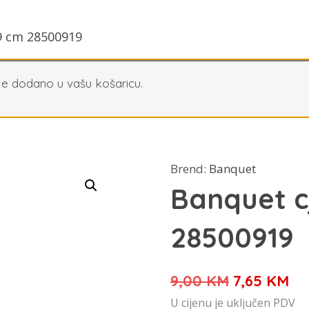
19 cm 28500919
je dodano u vašu košaricu.
Brend:
Banquet
Banquet c
28500919
Izvorna
Tr
9,00
KM
7,65
KM
cijena
ci
U cijenu je uključen PDV