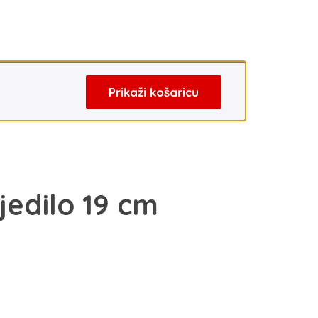
Prikaži košaricu
jedilo 19 cm
enutna
jena