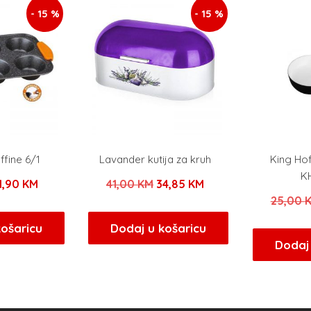
- 15 %
- 15 %
ffine 6/1
Lavander kutija za kruh
King Ho
K
zvorna
Trenutna
Izvorna
Trenutna
1,90
KM
41,00
KM
34,85
KM
25,00
ijena
cijena
cijena
cijena
ila
je:
bila
je:
košaricu
Dodaj u košaricu
Dodaj 
e:
11,90 KM.
je:
34,85 KM.
4,00 KM.
41,00 KM.