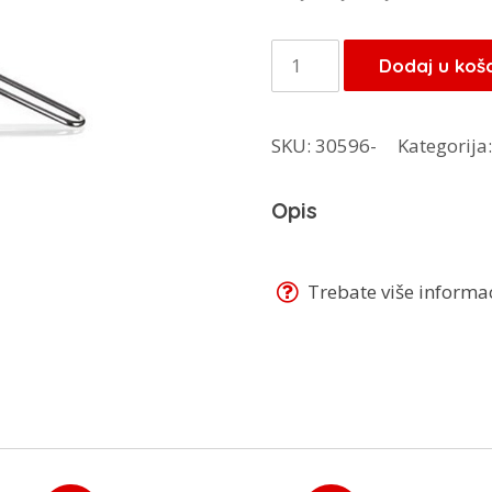
bila
je:
je:
7,
Banquet
Dodaj u koš
9,00 KM.
cjedilo
19
SKU:
30596-
Kategorija
cm
28500919
Opis
količina
Trebate više informaci