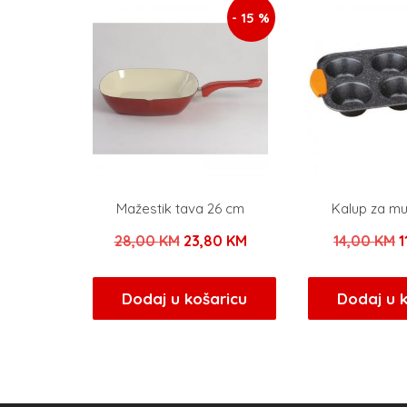
- 15 %
Mažestik tava 26 cm
Kalup za mu
Izvorna
Trenutna
I
28,00
KM
23,80
KM
14,00
KM
1
cijena
cijena
c
bila
je:
b
Dodaj u košaricu
Dodaj u 
je:
23,80 KM.
j
28,00 KM.
1