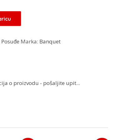
65 KM.
aricu
:
Posuđe
Marka:
Banquet
ja o proizvodu - pošaljite upit...