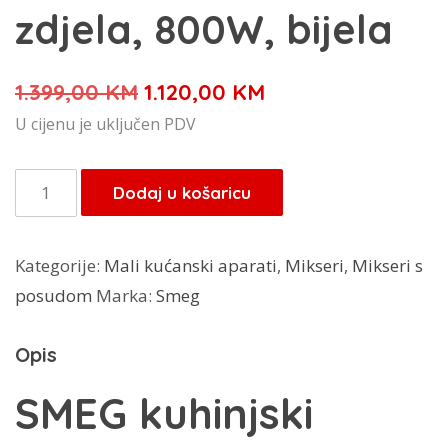
zdjela, 800W, bijela
Izvorna
Trenutna
1.399,00
KM
1.120,00
KM
cijena
cijena
U cijenu je uključen PDV
bila
je:
je:
1.120,00 KM.
Smeg
Dodaj u košaricu
1.399,00 KM.
kuhinjski
robot
Kategorije:
Mali kućanski aparati
,
Mikseri
,
Mikseri s
SMF13WHEU
posudom
Marka:
Smeg
staklena
zdjela,
Opis
800W,
bijela
SMEG kuhinjski
količina