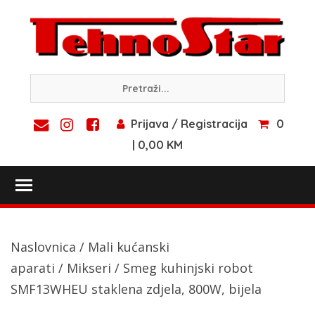
Skip
to
content
Prijava / Registracija
0
| 0,00 KM
Toggle main menu visibility
Naslovnica
/
Mali kućanski
aparati
/
Mikseri
/ Smeg kuhinjski robot
SMF13WHEU staklena zdjela, 800W, bijela