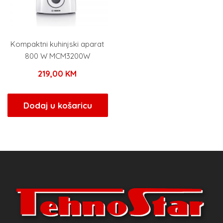
Kompaktni kuhinjski aparat
800 W MCM3200W
219,00
KM
Dodaj u košaricu