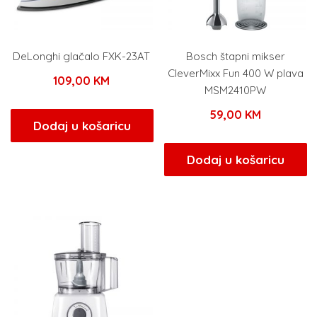
DeLonghi glačalo FXK-23AT
Bosch štapni mikser
CleverMixx Fun 400 W plava
109,00
KM
MSM2410PW
59,00
KM
Dodaj u košaricu
Dodaj u košaricu