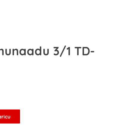
imunaadu 3/1 TD-
enutna
ena
0 KM.
aricu