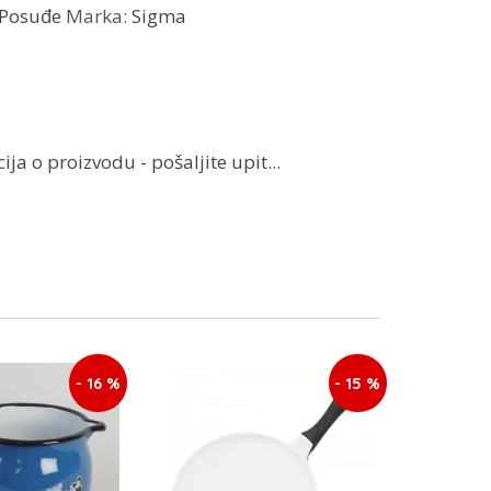
Posuđe
Marka:
Sigma
ja o proizvodu - pošaljite upit...
- 16 %
- 15 %