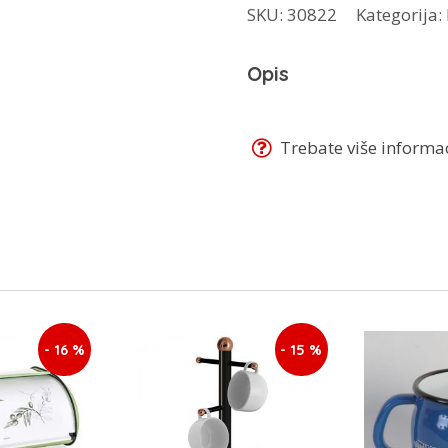
SKU:
30822
Kategorija:
3/1
TD-
Opis
1430-
LS
količina
Trebate više informaci
- 16 %
- 15 %