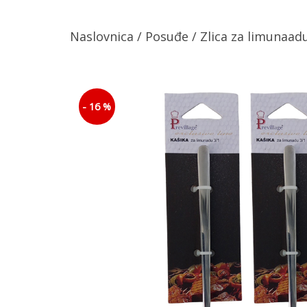
Naslovnica
/
Posuđe
/ Zlica za limunaad
- 16 %