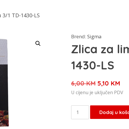
u 3/1 TD-1430-LS
Brend:
Sigma
Zlica za l
1430-LS
Izvorna
Tr
6,00
KM
5,10
KM
cijena
cij
U cijenu je uključen PDV
bila
je:
je:
5,1
Zlica
Dodaj u koš
6,00 KM.
za
limunaadu