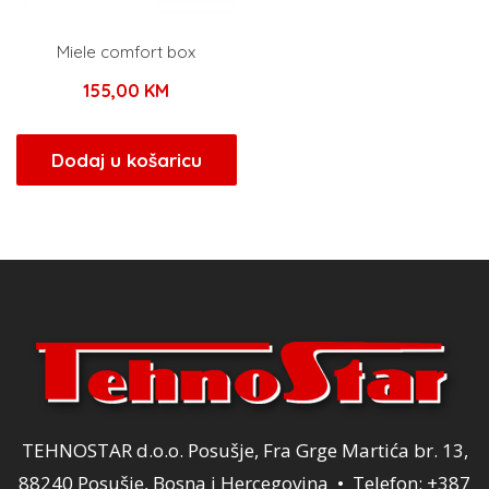
Miele comfort box
155,00
KM
Dodaj u košaricu
TEHNOSTAR d.o.o. Posušje, Fra Grge Martića br. 13,
88240 Posušje, Bosna i Hercegovina • Telefon: +387