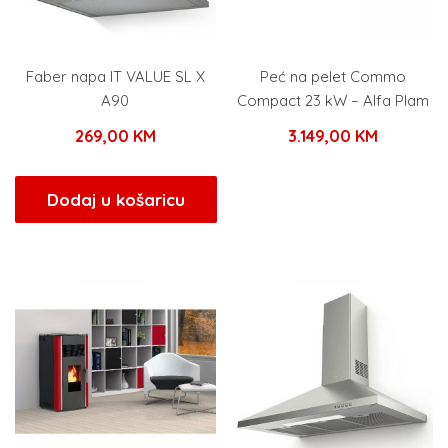
Faber napa IT VALUE SL X
Peć na pelet Commo
A90
Compact 23 kW – Alfa Plam
269,00
KM
3.149,00
KM
Dodaj u košaricu