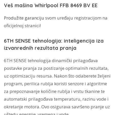
8kg
Veš mašina Whirlpool FFB 8469 BV EE
količina
Produžite garanciju
svom uređaju registracijom na
oficijelnoj stranici!
6TH SENSE tehnologija: inteligencija iza
izvanrednih rezultata pranja
6TH SENSE tehnologija dinamički prilagođava
postavke pranja za postizanje optimalnih rezultata,
uz optimizaciju resursa. Nakon što odaberete željeni
program, perilica rublja koristi senzore i algoritme
za prepoznavanje količine rublja i vrstu tkanine te
automatski prilagođava temperaturu, razinu vode i
okretanje motora. Ovo osigurava savršeno pranje uz
uštedu energije, vremena i vode.