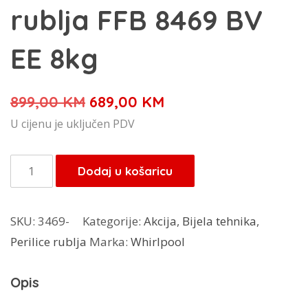
rublja FFB 8469 BV
EE 8kg
Izvorna
Trenutna
899,00
KM
689,00
KM
cijena
cijena
U cijenu je uključen PDV
bila
je:
je:
689,00 KM.
Whirlpool
Dodaj u košaricu
899,00 KM.
perilica
rublja
SKU:
3469-
Kategorije:
Akcija
,
Bijela tehnika
,
FFB
Perilice rublja
Marka:
Whirlpool
8469
BV
Opis
EE