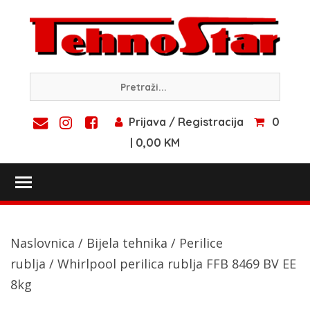
Skip
to
content
Prijava / Registracija
0
| 0,00 KM
Toggle main menu visibility
Naslovnica
/
Bijela tehnika
/
Perilice
rublja
/ Whirlpool perilica rublja FFB 8469 BV EE
8kg