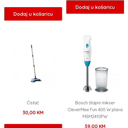
Dodaj u košaricu
Dodaj u košaricu
Čistač
Bosch štapni mikser
CleverMixx Fun 400 W plava
30,00
KM
MSM2410PW
59,00
KM