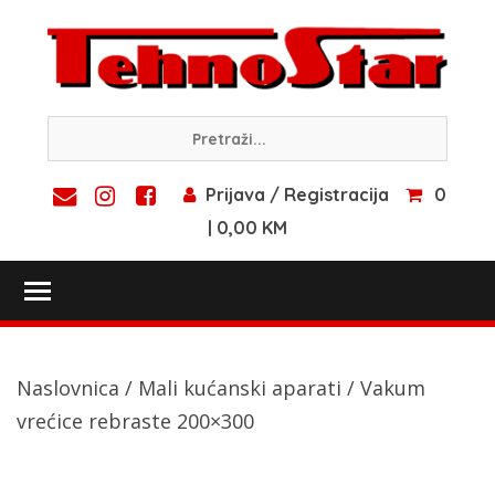
Skip
to
content
Prijava / Registracija
0
| 0,00 KM
Toggle main menu visibility
Naslovnica
/
Mali kućanski aparati
/ Vakum
vrećice rebraste 200×300