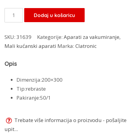
Vakum
Dodaj u košaricu
vrećice
rebraste
SKU:
31639
Kategorije:
Aparati za vakumiranje
,
200x300
Mali kućanski aparati
Marka:
Clatronic
količina
Opis
Dimenzija:200×300
Tip:rebraste
Pakiranje:50/1
Trebate više informacija o proizvodu - pošaljite
upit...