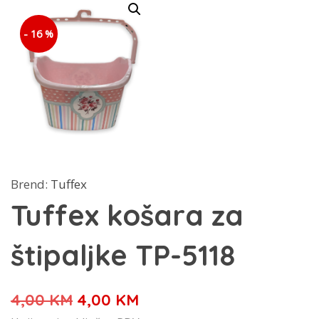
- 16 %
Brend:
Tuffex
Tuffex košara za
štipaljke TP-5118
Izvorna
Trenutna
4,00
KM
4,00
KM