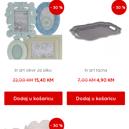
- 30 %
- 30 %
In art okvir za sliku
In art tacna
Izvorna
Trenutna
Izvorna
Trenu
22,00
KM
15,40
KM
7,00
KM
4,90
KM
cijena
cijena
cijena
cijena
bila
je:
bila
je:
Dodaj u košaricu
Dodaj u košaricu
je:
15,40 KM.
je:
4,90 K
22,00 KM.
7,00 KM.
- 30 %