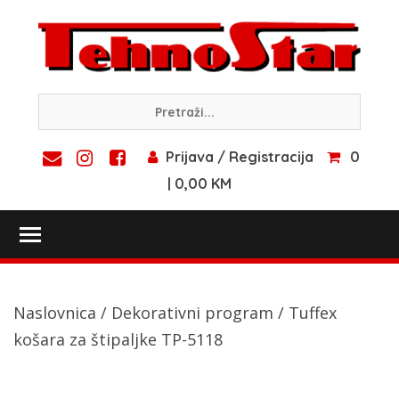
Skip
to
content
Prijava / Registracija
0
| 0,00 KM
Toggle main menu visibility
Naslovnica
/
Dekorativni program
/ Tuffex
košara za štipaljke TP-5118