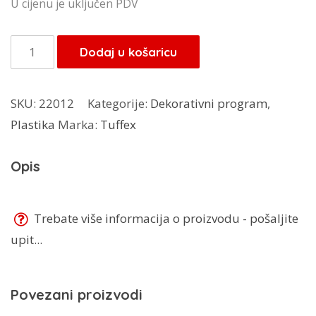
cijena
cijena
U cijenu je uključen PDV
bila
je:
je:
4,00 KM.
Tuffex
Dodaj u košaricu
4,00 KM.
košara
za
SKU:
22012
Kategorije:
Dekorativni program
,
štipaljke
Plastika
Marka:
Tuffex
TP-
5118
Opis
količina
Trebate više informacija o proizvodu - pošaljite
upit...
Povezani proizvodi