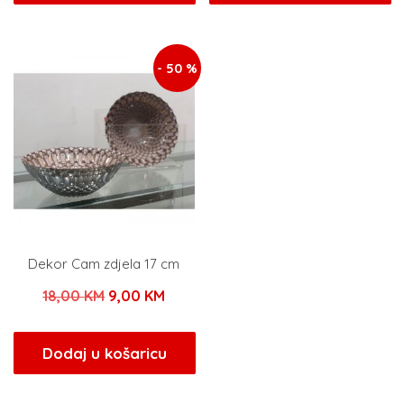
je:
29,00 KM.
je:
29,0
58,00 KM.
58,00 KM.
- 50 %
Dekor Cam zdjela 17 cm
Izvorna
Trenutna
18,00
KM
9,00
KM
cijena
cijena
bila
je:
Dodaj u košaricu
je:
9,00 KM.
18,00 KM.