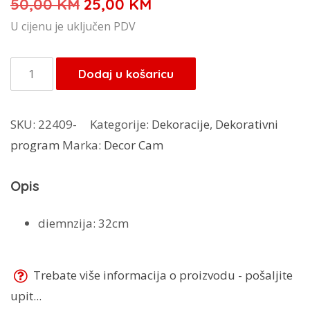
Izvorna
Trenutna
50,00
KM
25,00
KM
cijena
cijena
U cijenu je uključen PDV
bila
je:
je:
25,00 KM.
Dekor
Dodaj u košaricu
50,00 KM.
Cam
zdjela
SKU:
22409-
Kategorije:
Dekoracije
,
Dekorativni
količina
program
Marka:
Decor Cam
Opis
diemnzija: 32cm
Trebate više informacija o proizvodu - pošaljite
upit...