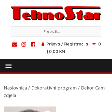
Skip
to
content
Prijava / Registracija
0
| 0,00 KM
Toggle main menu visibility
Naslovnica
/
Dekorativni program
/ Dekor Cam
zdjela