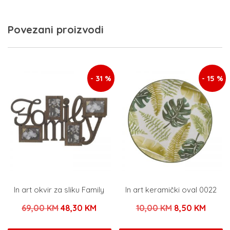
Povezani proizvodi
- 31 %
- 15 %
In art okvir za sliku Family
In art keramički oval 0022
Izvorna
Trenutna
Izvorna
Trenu
69,00
KM
48,30
KM
10,00
KM
8,50
KM
cijena
cijena
cijena
cijena