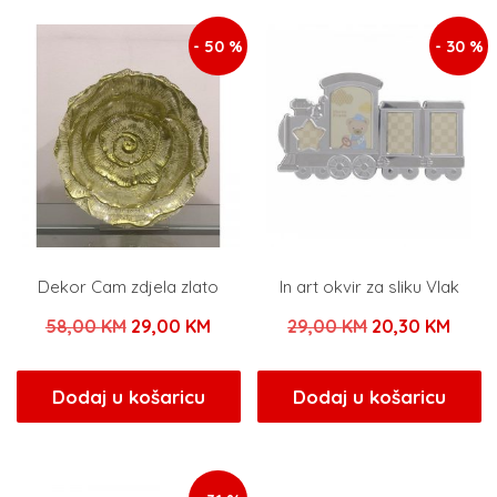
58,00 KM.
18,00 KM.
- 50 %
- 30 %
Dekor Cam zdjela zlato
In art okvir za sliku Vlak
Izvorna
Trenutna
Izvorna
Tren
58,00
KM
29,00
KM
29,00
KM
20,30
KM
cijena
cijena
cijena
cijen
bila
je:
bila
je:
Dodaj u košaricu
Dodaj u košaricu
je:
29,00 KM.
je:
20,30
58,00 KM.
29,00 KM.