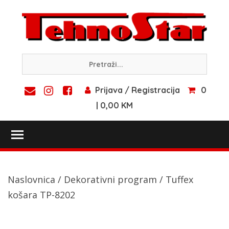
Skip
to
content
Prijava / Registracija
0
| 0,00 KM
Toggle main menu visibility
Naslovnica
/
Dekorativni program
/ Tuffex
košara TP-8202