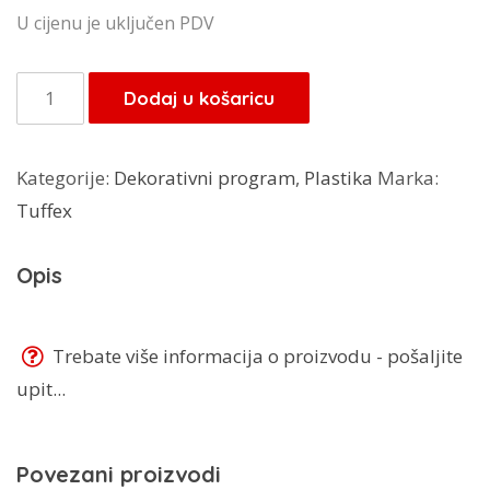
cijena
cijena
U cijenu je uključen PDV
bila
je:
je:
2,55 KM.
Tuffex
Dodaj u košaricu
3,00 KM.
košara
TP-
Kategorije:
Dekorativni program
,
Plastika
Marka:
8202
Tuffex
količina
Opis
Trebate više informacija o proizvodu - pošaljite
upit...
Povezani proizvodi