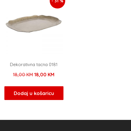
- 31 %
Dekorativna tacna 0181
Izvorna
Trenutna
18,00
KM
18,00
KM
cijena
cijena
bila
je:
Dodaj u košaricu
je:
18,00 KM.
18,00 KM.