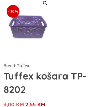
- 16 %
Brend:
Tuffex
Tuffex košara TP-
8202
Izvorna
Trenutna
3,00
KM
2,55
KM