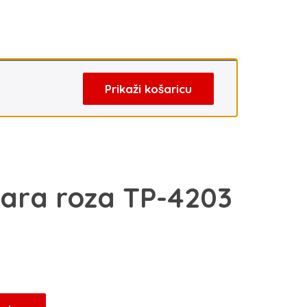
Prikaži košaricu
šara roza TP-4203
enutna
jena
80 KM.