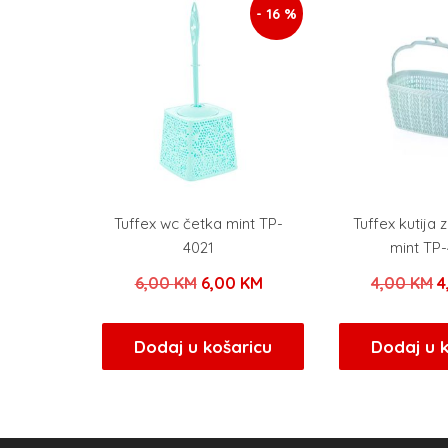
- 16 %
Tuffex wc četka mint TP-
Tuffex kutija z
4021
mint TP
Izvorna
Trenutna
I
6,00
KM
6,00
KM
4,00
KM
4
cijena
cijena
c
bila
je:
b
Dodaj u košaricu
Dodaj u 
je:
6,00 KM.
j
6,00 KM.
4