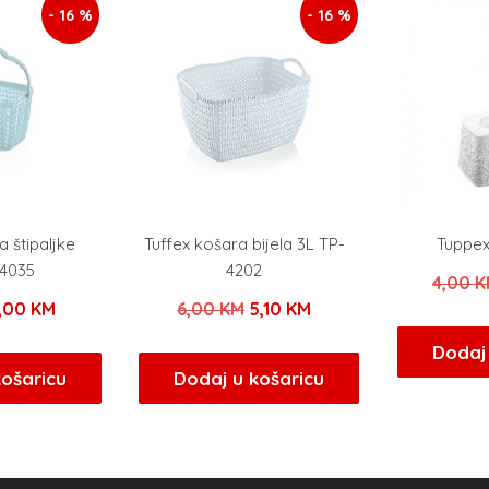
- 16 %
- 16 %
a štipaljke
Tuffex košara bijela 3L TP-
Tuppe
-4035
4202
4,00
K
zvorna
Trenutna
Izvorna
Trenutna
,00
KM
6,00
KM
5,10
KM
ijena
cijena
cijena
cijena
Dodaj 
ila
je:
bila
je:
košaricu
Dodaj u košaricu
e:
4,00 KM.
je:
5,10 KM.
,00 KM.
6,00 KM.