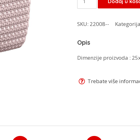
Dodaj u koš
8,00 KM.
košara
roza
SKU:
22008--
Kategorij
TP-
4203
Opis
količina
Dimenzije proizvoda : 2
Trebate više informaci