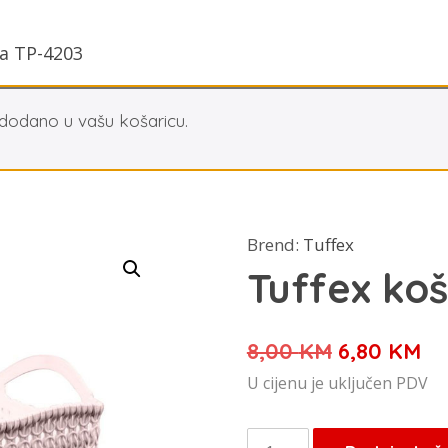
za TP-4203
 dodano u vašu košaricu.
Brend:
Tuffex
Tuffex ko
Izvorna
Tr
8,00
KM
6,80
KM
cijena
ci
U cijenu je uključen PDV
bila
je:
je:
6,
Tuffex