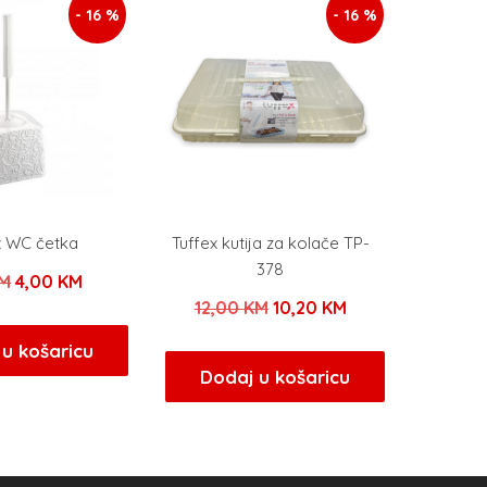
- 16 %
- 16 %
x WC četka
Tuffex kutija za kolače TP-
378
Izvorna
Trenutna
M
4,00
KM
Izvorna
Trenutna
12,00
KM
10,20
KM
cijena
cijena
cijena
cijena
bila
je:
u košaricu
bila
je:
Dodaj u košaricu
je:
4,00 KM.
je:
10,20 KM.
4,00 KM.
12,00 KM.