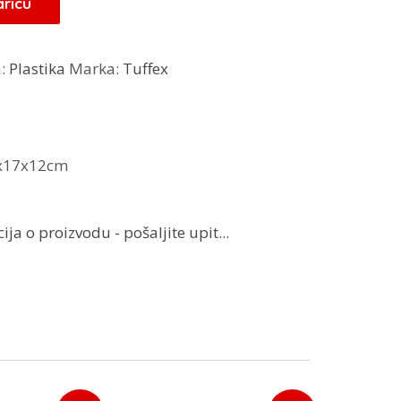
aricu
a:
Plastika
Marka:
Tuffex
5x17x12cm
ja o proizvodu - pošaljite upit...