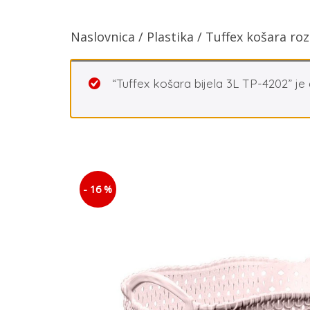
Naslovnica
/
Plastika
/ Tuffex košara ro
“Tuffex košara bijela 3L TP-4202” je
- 16 %