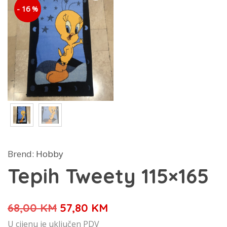
- 16 %
Brend:
Hobby
Tepih Tweety 115×165
Izvorna
Trenutna
68,00
KM
57,80
KM
cijena
cijena
U cijenu je uključen PDV