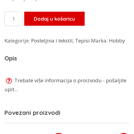
bila
je:
je:
57,80 KM.
Tepih
Dodaj u košaricu
68,00 KM.
Tweety
115x165
Kategorije:
Posteljina i tekstil
,
Tepisi
Marka:
Hobby
količina
Opis
Trebate više informacija o proizvodu - pošaljite
upit...
Povezani proizvodi