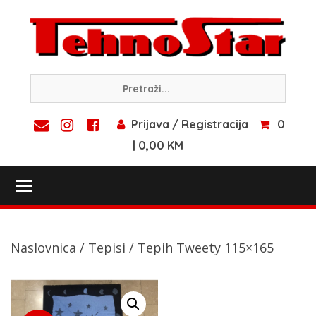
Skip
to
content
Prijava / Registracija
0
| 0,00 KM
Toggle main menu visibility
Naslovnica
/
Tepisi
/ Tepih Tweety 115×165