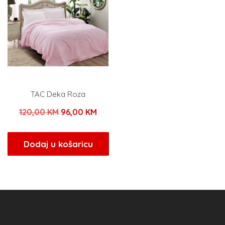
TAC Deka Roza
Izvorna
Trenutna
120,00
KM
96,00
KM
cijena
cijena
bila
je:
Dodaj u košaricu
je:
96,00 KM.
120,00 KM.