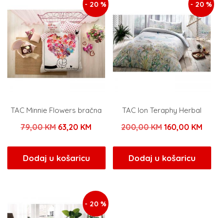
- 20 %
- 20 %
TAC Minnie Flowers bračna
TAC Ion Teraphy Herbal
Izvorna
Trenutna
Izvorna
Tre
79,00
KM
63,20
KM
200,00
KM
160,00
KM
cijena
cijena
cijena
cije
bila
je:
bila
je:
Dodaj u košaricu
Dodaj u košaricu
je:
63,20 KM.
je:
160
79,00 KM.
200,00 KM.
- 20 %