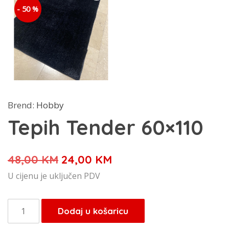
- 50 %
Brend:
Hobby
Tepih Tender 60×110
Izvorna
Trenutna
48,00
KM
24,00
KM
cijena
cijena
U cijenu je uključen PDV
bila
je:
je:
24,00 KM.
Tepih
Dodaj u košaricu
48,00 KM.
Tender