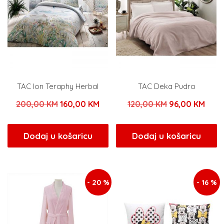
TAC Ion Teraphy Herbal
TAC Deka Pudra
Izvorna
Trenutna
Izvorna
Tren
200,00
KM
160,00
KM
120,00
KM
96,00
KM
cijena
cijena
cijena
cijen
bila
je:
bila
je:
Dodaj u košaricu
Dodaj u košaricu
je:
160,00 KM.
je:
96,0
200,00 KM.
120,00 KM.
- 20 %
- 16 %