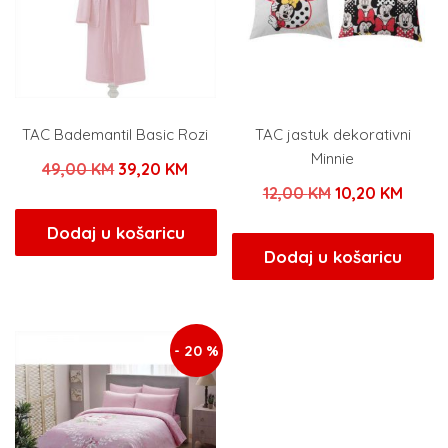
TAC Bademantil Basic Rozi
TAC jastuk dekorativni
Minnie
Izvorna
Trenutna
49,00
KM
39,20
KM
Izvorna
Trenu
12,00
KM
10,20
KM
cijena
cijena
cijena
cijena
bila
je:
Dodaj u košaricu
bila
je:
Dodaj u košaricu
je:
39,20 KM.
je:
10,20
49,00 KM.
12,00 KM.
- 20 %