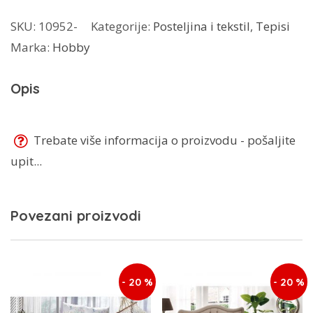
60x110
SKU:
10952-
Kategorije:
Posteljina i tekstil
,
Tepisi
količina
Marka:
Hobby
Opis
Trebate više informacija o proizvodu - pošaljite
upit...
Povezani proizvodi
- 20 %
- 20 %