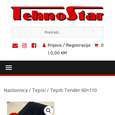
Skip
to
content
Prijava / Registracija
0
| 0,00 KM
Toggle main menu visibility
Naslovnica
/
Tepisi
/ Tepih Tender 60×110