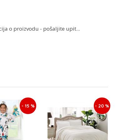
ja o proizvodu - pošaljite upit...
- 15 %
- 20 %