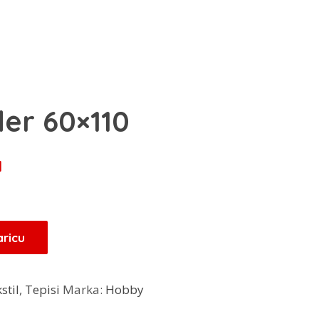
der 60×110
Trenutna
M
cijena
je:
24,00 KM.
aricu
.
stil
,
Tepisi
Marka:
Hobby