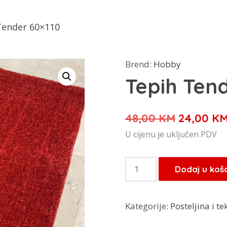
Tender 60×110
Brend:
Hobby
Tepih Ten
Izvorna
48,00
KM
24,00
K
cijena
U cijenu je uključen PDV
bila
je:
Tepih
Dodaj u koš
48,00 KM
Tender
60x110
Kategorije:
Posteljina i tek
količina