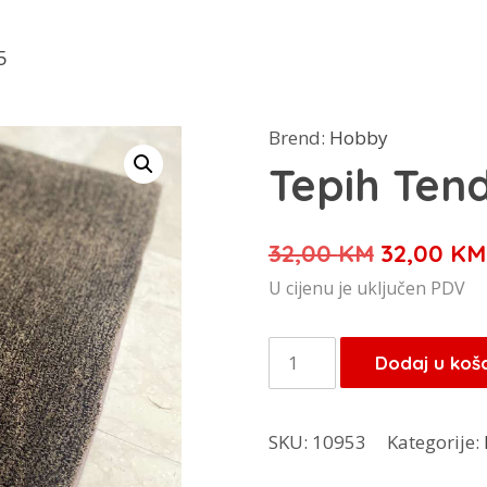
5
Brend:
Hobby
Tepih Ten
Izvorna
32,00
KM
32,00
KM
cijena
U cijenu je uključen PDV
bila
je:
Tepih
Dodaj u koš
32,00 KM
Tender
55x85
SKU:
10953
Kategorije:
količina