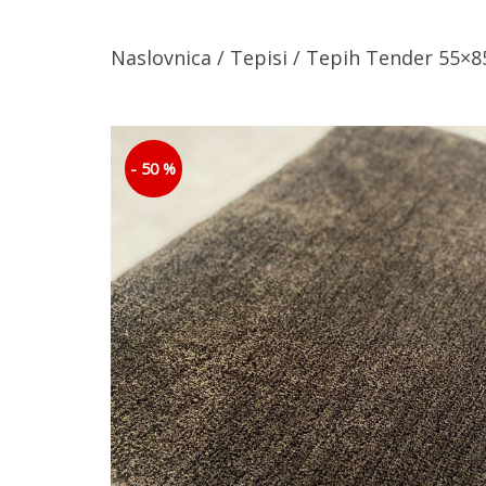
Naslovnica
/
Tepisi
/ Tepih Tender 55×8
- 50 %