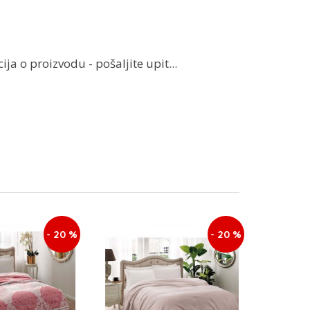
ja o proizvodu - pošaljite upit...
- 20 %
- 20 %