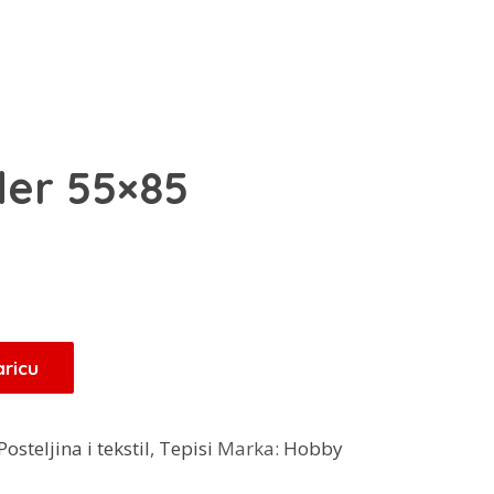
der 55×85
Trenutna
cijena
je:
32,00 KM.
aricu
.
Posteljina i tekstil
,
Tepisi
Marka:
Hobby