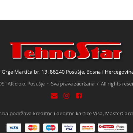
Grge Martića br. 13, 88240 Posušje, Bosna i Hercegovin
TAR d.o.o. Posušje • Sva prava zadržana / All rights res
.ba podržava kreditne i debitne kartice Visa, MasterCard