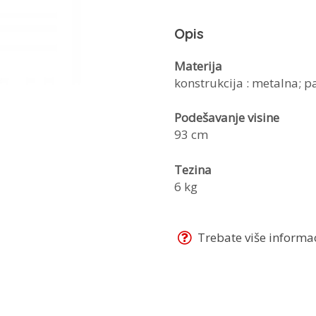
Opis
Materija
konstrukcija : metalna; pa
Podešavanje visine
93 cm
Tezina
6 kg
Trebate više informaci