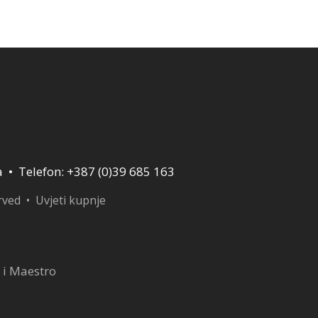
a • Telefon: +387 (0)39 685 163
erved •
Uvjeti kupnje
 i Maestro