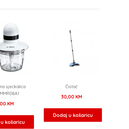
na sjeckalica
Čistač
a MMR08A1
30,00
KM
,00
KM
Dodaj u košaricu
u košaricu