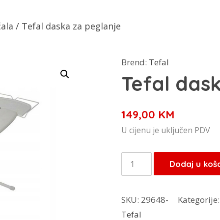
čala
/ Tefal daska za peglanje
Brend:
Tefal
Tefal das
149,00
KM
U cijenu je uključen PDV
Tefal
Dodaj u koš
daska
za
SKU:
29648-
Kategorije
peglanje
Tefal
količina