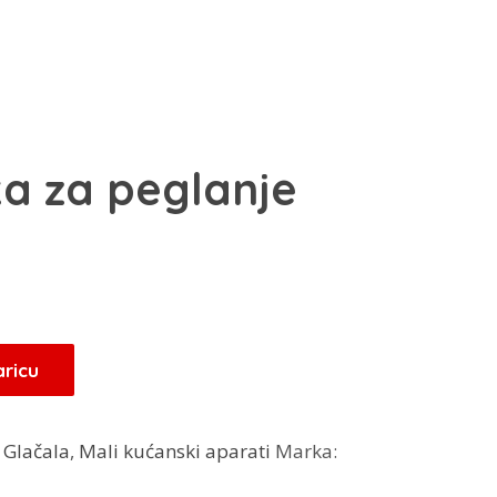
ka za peglanje
aricu
:
Glačala
,
Mali kućanski aparati
Marka: