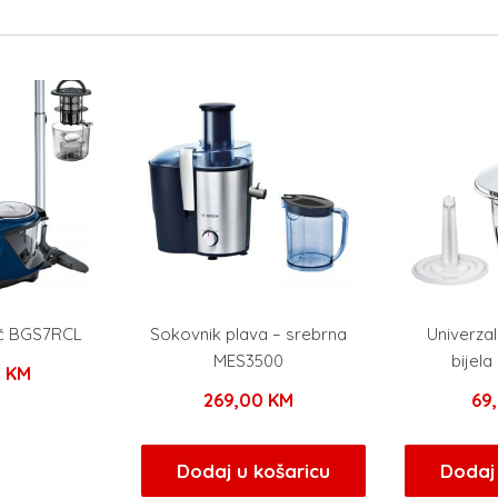
ač BGS7RCL
Sokovnik plava – srebrna
Univerzal
MES3500
bijel
0
KM
269,00
KM
69
Dodaj u košaricu
Dodaj 