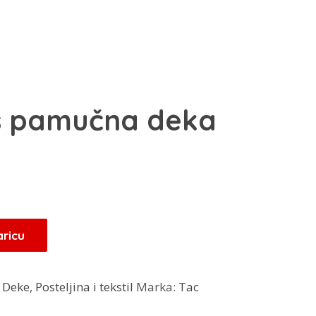
s pamučna deka
Trenutna
cijena
je:
55,20 KM.
aricu
.
:
Deke
,
Posteljina i tekstil
Marka:
Tac