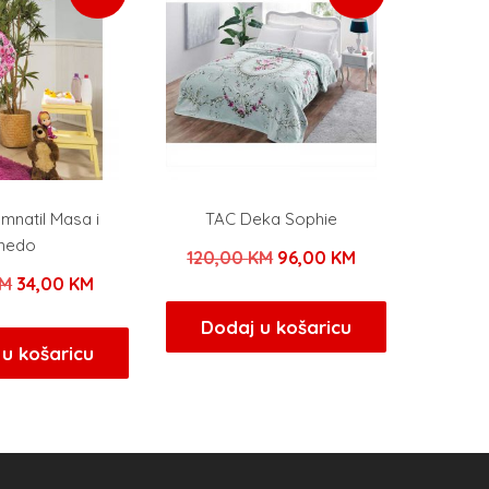
mnatil Masa i
TAC Deka Sophie
medo
Izvorna
Trenutna
120,00
KM
96,00
KM
Izvorna
Trenutna
M
34,00
KM
cijena
cijena
cijena
cijena
bila
je:
Dodaj u košaricu
bila
je:
u košaricu
je:
96,00 KM.
je:
34,00 KM.
120,00 KM.
40,00 KM.