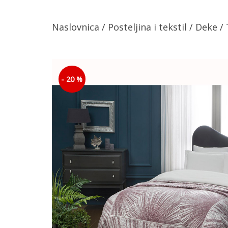
Naslovnica
/
Posteljina i tekstil
/
Deke
/ 
- 20 %