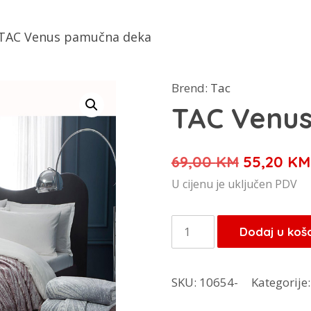
TAC Venus pamučna deka
Brend:
Tac
TAC Venu
Izvorna
69,00
KM
55,20
KM
cijena
U cijenu je uključen PDV
bila
je:
TAC
Dodaj u koš
69,00 KM
Venus
pamučna
SKU:
10654-
Kategorije
deka
količina