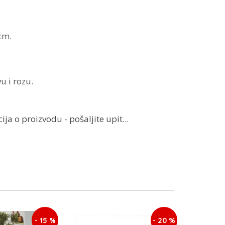
cm.
u i rozu.
ja o proizvodu - pošaljite upit...
- 15 %
- 20 %