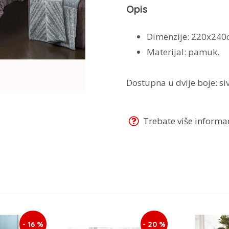
Opis
Dimenzije: 220x240
Materijal: pamuk.
Dostupna u dvije boje: siv
Trebate više informaci
- 16 %
- 20 %