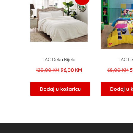
TAC Deka Bijela
TAC Le
Izvorna
Trenutna
I
120,00
KM
96,00
KM
68,00
KM
5
cijena
cijena
c
bila
je:
b
Dodaj u košaricu
Dodaj u 
je:
96,00 KM.
j
120,00 KM.
6