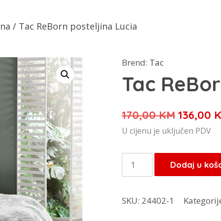
ina
/ Tac ReBorn posteljina Lucia
Brend:
Tac
Tac ReBorn
Izvorna
170,00
KM
136,00
cijena
U cijenu je uključen PDV
bila
je:
Tac
Dodaj u koš
170,00 
ReBorn
posteljina
SKU:
24402-1
Kategorij
Lucia
količina