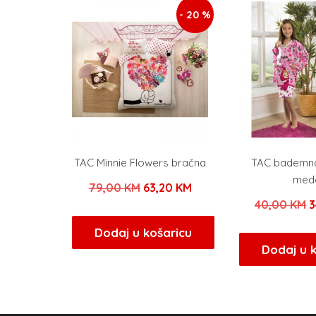
- 20 %
TAC Minnie Flowers bračna
TAC bademnat
med
Izvorna
Trenutna
79,00
KM
63,20
KM
I
40,00
KM
3
cijena
cijena
c
bila
je:
Dodaj u košaricu
b
Dodaj u 
je:
63,20 KM.
j
79,00 KM.
4