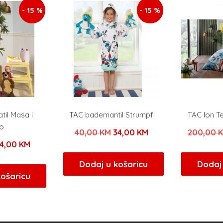
- 15 %
- 15 %
il Masa i
TAC bademantil Strumpf
TAC Ion T
o
Izvorna
Trenutna
40,00
KM
34,00
KM
200,00
zvorna
Trenutna
4,00
KM
cijena
cijena
ijena
cijena
bila
je:
Dodaj u košaricu
Dodaj 
ila
je:
košaricu
je:
34,00 KM.
e:
34,00 KM.
40,00 KM.
0,00 KM.