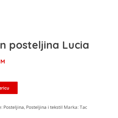
 posteljina Lucia
Trenutna
KM
cijena
je:
136,00 KM.
aricu
KM.
e:
Posteljina
,
Posteljina i tekstil
Marka:
Tac