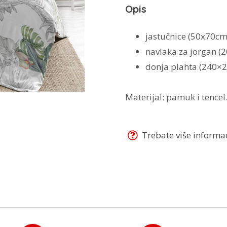
Opis
jastučnice (50x70cm
navlaka za jorgan (
donja plahta (240×2
Materijal: pamuk i tencel
Trebate više informaci