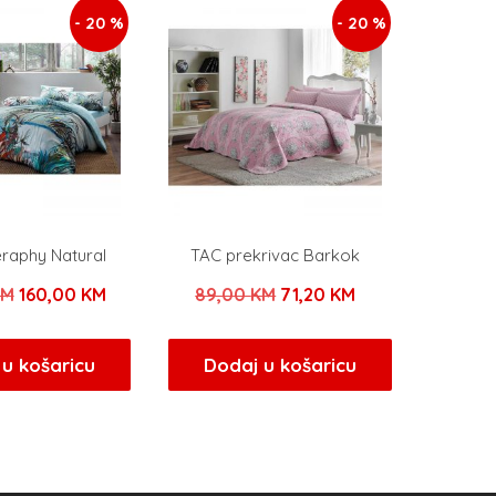
- 20 %
- 20 %
eraphy Natural
TAC prekrivac Barkok
Izvorna
Trenutna
Izvorna
Trenutna
KM
160,00
KM
89,00
KM
71,20
KM
cijena
cijena
cijena
cijena
bila
je:
bila
je:
u košaricu
Dodaj u košaricu
je:
160,00 KM.
je:
71,20 KM.
200,00 KM.
89,00 KM.