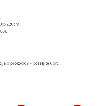
),
200x220cm),
60).
.
ja o proizvodu - pošaljite upit...