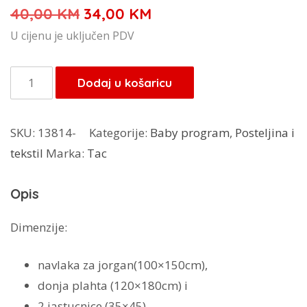
Izvorna
Trenutna
40,00
KM
34,00
KM
cijena
cijena
U cijenu je uključen PDV
bila
je:
je:
34,00 KM.
Tac
Dodaj u košaricu
40,00 KM.
posteljina
za
SKU:
13814-
Kategorije:
Baby program
,
Posteljina i
bebe
tekstil
Marka:
Tac
Bambi
količina
Opis
Dimenzije:
navlaka za jorgan(100×150cm),
donja plahta (120×180cm) i
2 jastucnice (35×45).