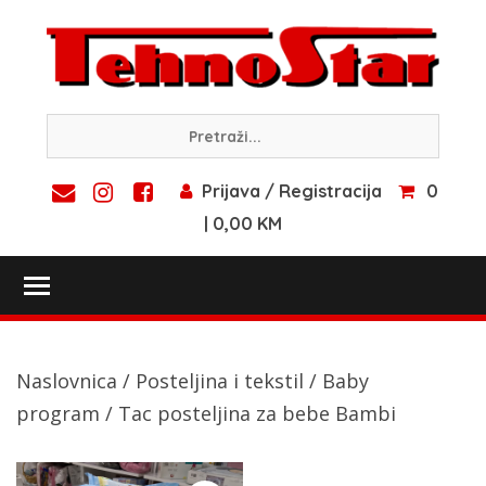
Skip
to
content
Prijava / Registracija
0
| 0,00 KM
Toggle main menu visibility
Naslovnica
/
Posteljina i tekstil
/
Baby
program
/ Tac posteljina za bebe Bambi