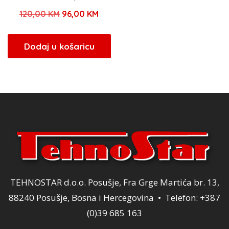
Izvorna
Trenutna
120,00
KM
96,00
KM
cijena
cijena
bila
je:
Dodaj u košaricu
je:
96,00 KM.
120,00 KM.
TEHNOSTAR d.o.o. Posušje, Fra Grge Martića br. 13,
88240 Posušje, Bosna i Hercegovina • Telefon: +387
(0)39 685 163