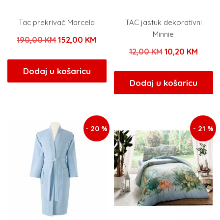
Tac prekrivač Marcela
TAC jastuk dekorativni
Minnie
Izvorna
Trenutna
190,00
KM
152,00
KM
Izvorna
Trenu
12,00
KM
10,20
KM
cijena
cijena
cijena
cijena
bila
je:
Dodaj u košaricu
bila
je:
Dodaj u košaricu
je:
152,00 KM.
je:
10,20
190,00 KM.
12,00 KM.
- 20 %
- 21 %