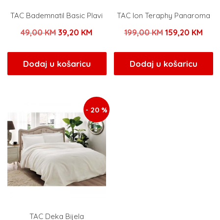
TAC Bademnatil Basic Plavi
TAC Ion Teraphy Panaroma
Izvorna
Trenutna
Izvorna
Tren
49,00
KM
39,20
KM
199,00
KM
159,20
KM
cijena
cijena
cijena
cije
bila
je:
bila
je:
Dodaj u košaricu
Dodaj u košaricu
je:
39,20 KM.
je:
159,
49,00 KM.
199,00 KM.
- 20 %
TAC Deka Bijela