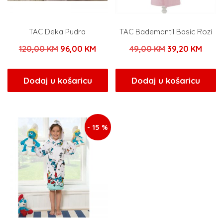
TAC Deka Pudra
TAC Bademantil Basic Rozi
Izvorna
Trenutna
Izvorna
Tren
120,00
KM
96,00
KM
49,00
KM
39,20
KM
cijena
cijena
cijena
cijen
bila
je:
bila
je:
Dodaj u košaricu
Dodaj u košaricu
je:
96,00 KM.
je:
39,20
120,00 KM.
49,00 KM.
- 15 %