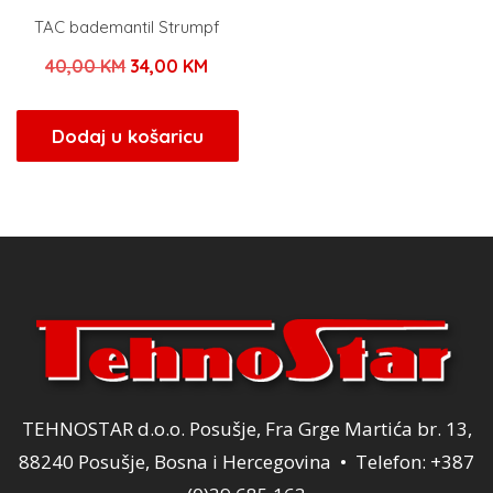
TAC bademantil Strumpf
Izvorna
Trenutna
40,00
KM
34,00
KM
cijena
cijena
bila
je:
Dodaj u košaricu
je:
34,00 KM.
40,00 KM.
TEHNOSTAR d.o.o. Posušje, Fra Grge Martića br. 13,
88240 Posušje, Bosna i Hercegovina • Telefon: +387