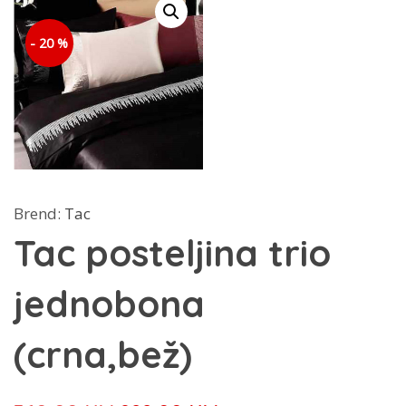
- 20 %
Brend:
Tac
Tac posteljina trio
jednobona
(crna,bež)