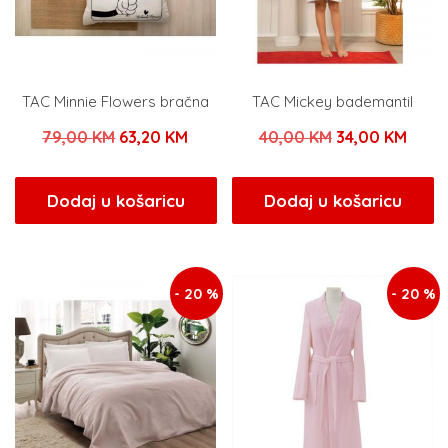
TAC Minnie Flowers bračna
TAC Mickey bademantil
Izvorna
Trenutna
Izvorna
Tren
79,00
KM
63,20
KM
40,00
KM
34,00
KM
cijena
cijena
cijena
cijen
bila
je:
bila
je:
Dodaj u košaricu
Dodaj u košaricu
je:
63,20 KM.
je:
34,00
79,00 KM.
40,00 KM.
- 20 %
- 20 %