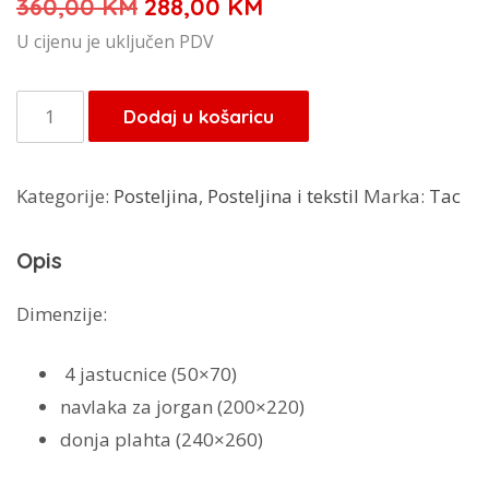
Izvorna
Trenutna
360,00
KM
288,00
KM
cijena
cijena
U cijenu je uključen PDV
bila
je:
je:
288,00 KM.
Tac
Dodaj u košaricu
360,00 KM.
posteljina
trio
Kategorije:
Posteljina
,
Posteljina i tekstil
Marka:
Tac
jednobona
(crna,bež)
Opis
količina
Dimenzije:
4 jastucnice (50×70)
navlaka za jorgan (200×220)
donja plahta (240×260)