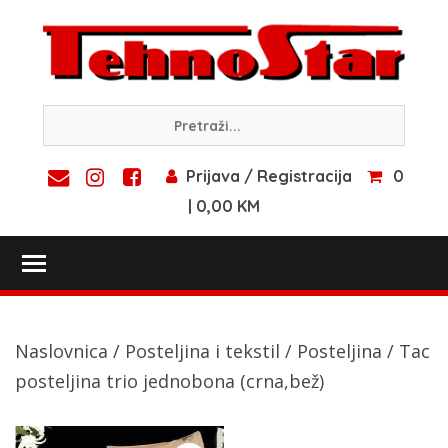
Skip
to
content
Prijava / Registracija
0
| 0,00 KM
Toggle main menu visibility
Naslovnica
/
Posteljina i tekstil
/
Posteljina
/ Tac
posteljina trio jednobona (crna,bež)