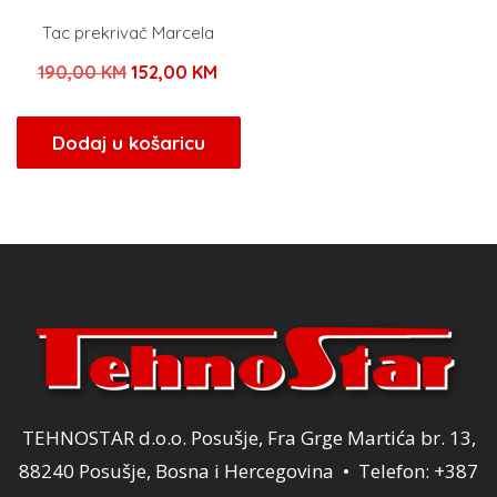
Tac prekrivač Marcela
Izvorna
Trenutna
190,00
KM
152,00
KM
cijena
cijena
bila
je:
Dodaj u košaricu
je:
152,00 KM.
190,00 KM.
TEHNOSTAR d.o.o. Posušje, Fra Grge Martića br. 13,
88240 Posušje, Bosna i Hercegovina • Telefon: +387