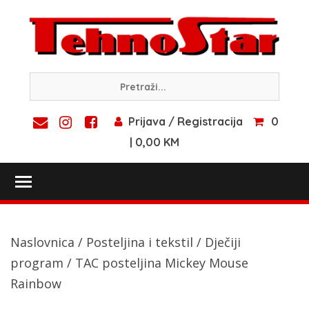
Skip
to
content
Prijava / Registracija
0
| 0,00 KM
Toggle main menu visibility
Naslovnica
/
Posteljina i tekstil
/
Dječiji
program
/ TAC posteljina Mickey Mouse
Rainbow