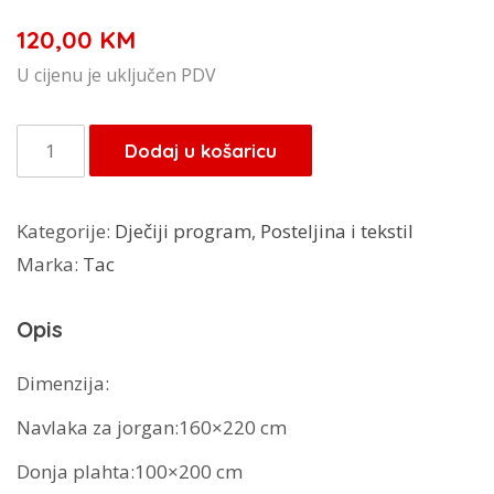
120,00
KM
U cijenu je uključen PDV
TAC
Dodaj u košaricu
posteljina
Mickey
Kategorije:
Dječiji program
,
Posteljina i tekstil
Mouse
Marka:
Tac
Rainbow
količina
Opis
Dimenzija:
Navlaka za jorgan:160×220 cm
Donja plahta:100×200 cm