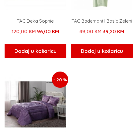
TAC Deka Sophie
TAC Bademantil Basic Zeleni
Izvorna
Trenutna
Izvorna
Tren
120,00
KM
96,00
KM
49,00
KM
39,20
KM
cijena
cijena
cijena
cijen
bila
je:
bila
je:
Dodaj u košaricu
Dodaj u košaricu
je:
96,00 KM.
je:
39,20
120,00 KM.
49,00 KM.
- 20 %