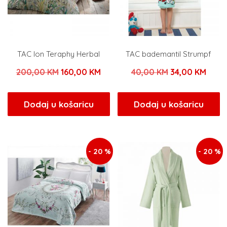
TAC Ion Teraphy Herbal
TAC bademantil Strumpf
Izvorna
Trenutna
Izvorna
Tren
200,00
KM
160,00
KM
40,00
KM
34,00
KM
cijena
cijena
cijena
cijen
bila
je:
bila
je:
Dodaj u košaricu
Dodaj u košaricu
je:
160,00 KM.
je:
34,00
200,00 KM.
40,00 KM.
- 20 %
- 20 %