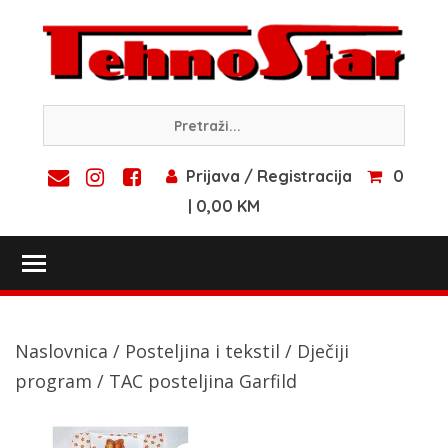
Skip
to
content
Prijava / Registracija
0
| 0,00 KM
Toggle main menu visibility
Naslovnica
/
Posteljina i tekstil
/
Dječiji
program
/ TAC posteljina Garfild