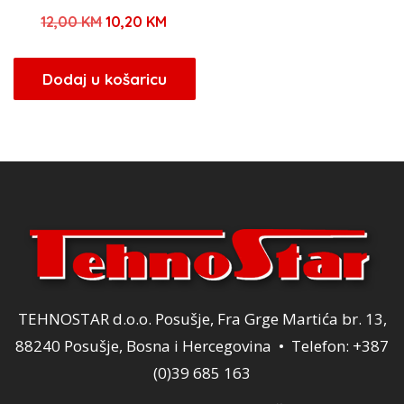
Izvorna
Trenutna
12,00
KM
10,20
KM
cijena
cijena
bila
je:
Dodaj u košaricu
je:
10,20 KM.
12,00 KM.
TEHNOSTAR d.o.o. Posušje, Fra Grge Martića br. 13,
88240 Posušje, Bosna i Hercegovina • Telefon: +387
(0)39 685 163