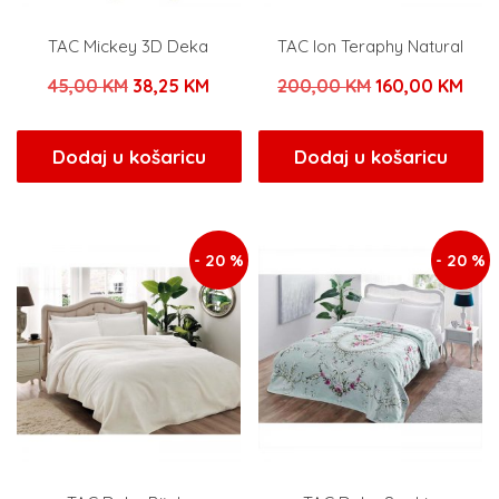
TAC Mickey 3D Deka
TAC Ion Teraphy Natural
Izvorna
Trenutna
Izvorna
Tre
45,00
KM
38,25
KM
200,00
KM
160,00
KM
cijena
cijena
cijena
cije
bila
je:
bila
je:
Dodaj u košaricu
Dodaj u košaricu
je:
38,25 KM.
je:
160
45,00 KM.
200,00 KM.
- 20 %
- 20 %