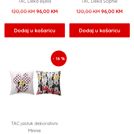
TAC Deka Bijela
TAC Deka Sophie
Izvorna
Trenutna
Izvorna
Tren
120,00
KM
96,00
KM
120,00
KM
96,00
KM
cijena
cijena
cijena
cijen
bila
je:
bila
je:
Dodaj u košaricu
Dodaj u košaricu
je:
96,00 KM.
je:
96,0
120,00 KM.
120,00 KM.
- 16 %
TAC jastuk dekorativni
Minnie