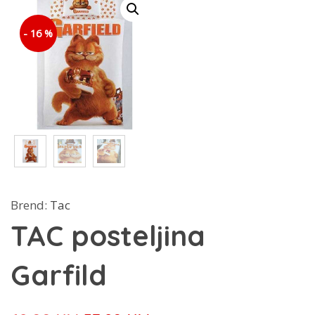
- 16 %
Brend:
Tac
TAC posteljina
Garfild