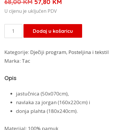
Izvorna
Trenutna
68,00
KM
57,80
KM
cijena
cijena
U cijenu je uključen PDV
bila
je:
je:
57,80 KM.
TAC
Dodaj u košaricu
68,00 KM.
posteljina
Garfild
Kategorije:
Dječiji program
,
Posteljina i tekstil
količina
Marka:
Tac
Opis
jastučnica (50x070cm),
navlaka za jorgan (160x220cm) i
donja plahta (180x240cm).
Materijal: 100% pamuk