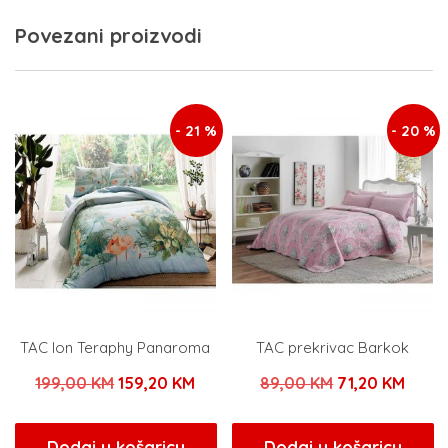
Povezani proizvodi
- 21 %
- 20 %
TAC Ion Teraphy Panaroma
TAC prekrivac Barkok
Izvorna
Trenutna
Izvorna
Trenu
199,00
KM
159,20
KM
89,00
KM
71,20
KM
cijena
cijena
cijena
cijen
bila
je:
bila
je:
Dodaj u košaricu
Dodaj u košaricu