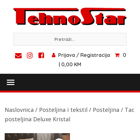
Skip
to
content
Prijava / Registracija
0
| 0,00 KM
Toggle main menu visibility
Naslovnica
/
Posteljina i tekstil
/
Posteljina
/ Tac
posteljina Deluxe Kristal