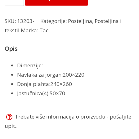
176,00 KM.
posteljina
Deluxe
SKU:
13203-
Kategorije:
Posteljina
,
Posteljina i
Kristal
tekstil
Marka:
Tac
količina
Opis
Dimenzije:
Navlaka za jorgan:200×220
Donja plahta:240×260
Jastučnica(4):50×70
Trebate više informacija o proizvodu - pošaljite
upit...