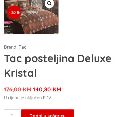
- 20 %
Brend:
Tac
Tac posteljina Deluxe
Kristal
Izvorna
Trenutna
176,00
KM
140,80
KM
cijena
cijena
U cijenu je uključen PDV
bila
je:
je:
140,80 KM.
Tac
Dodaj u košaricu