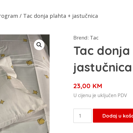
rogram
/ Tac donja plahta + jastučnica
Brend:
Tac
Tac donja
jastučnica
23,00
KM
U cijenu je uključen PDV
Tac
Dodaj u koš
donja
plahta