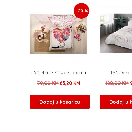
- 20 %
TAC Minnie Flowers bračna
TAC Deka 
Izvorna
Trenutna
79,00
KM
63,20
KM
120,00
KM
cijena
cijena
c
bila
je:
b
Dodaj u košaricu
Dodaj u 
je:
63,20 KM.
j
79,00 KM.
1