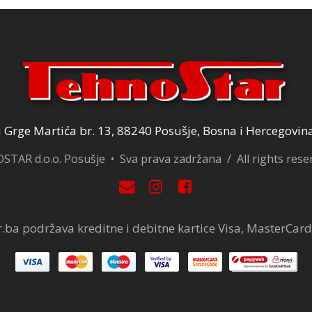
Grge Martića br. 13, 88240 Posušje, Bosna i Hercegovin
TAR d.o.o. Posušje • Sva prava zadržana / All rights res
.ba podržava kreditne i debitne kartice Visa, MasterCard