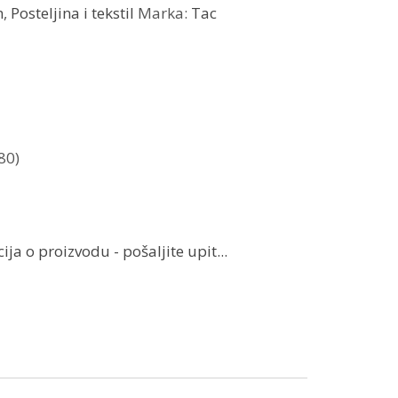
m
,
Posteljina i tekstil
Marka:
Tac
80)
ja o proizvodu - pošaljite upit...