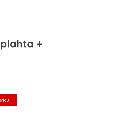
 plahta +
aricu