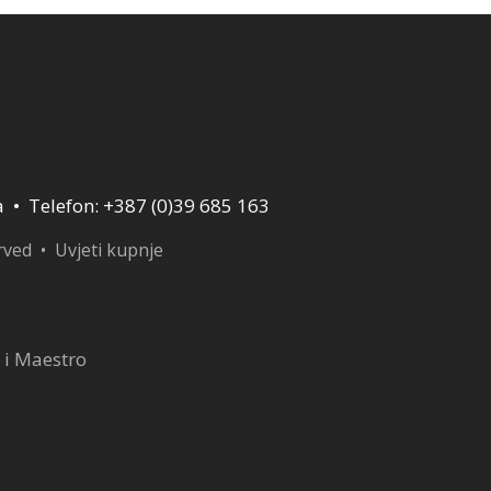
a • Telefon: +387 (0)39 685 163
erved •
Uvjeti kupnje
 i Maestro