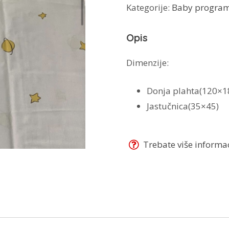
Kategorije:
Baby progra
+
jastučnica
Opis
količina
Dimenzije:
Donja plahta(120×1
Jastučnica(35×45)
Trebate više informaci