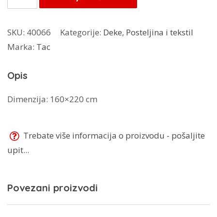
deka
Midnight
SKU:
40066
Kategorije:
Deke
,
Posteljina i tekstil
količina
Marka:
Tac
Opis
Dimenzija: 160×220 cm
Trebate više informacija o proizvodu - pošaljite
upit...
Povezani proizvodi