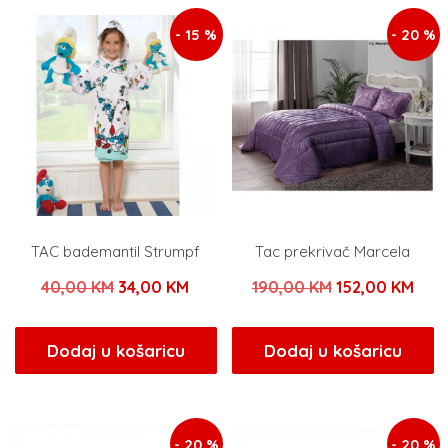
- 15 %
- 20 %
TAC bademantil Strumpf
Tac prekrivač Marcela
Izvorna
Trenutna
Izvorna
Tren
40,00
KM
34,00
KM
190,00
KM
152,00
KM
cijena
cijena
cijena
cije
bila
je:
bila
je:
Dodaj u košaricu
Dodaj u košaricu
je:
34,00 KM.
je:
152,
40,00 KM.
190,00 KM.
- 20 %
- 20 %