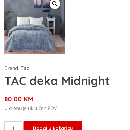
Brend:
Tac
TAC deka Midnight
80,00
KM
U cijenu je uključen PDV
TAC
Dodaj u košaricu