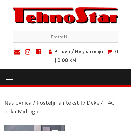
Skip
to
content
Prijava / Registracija
0
| 0,00 KM
Toggle main menu visibility
Naslovnica
/
Posteljina i tekstil
/
Deke
/ TAC
deka Midnight