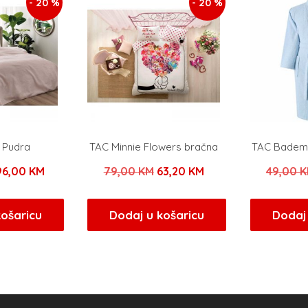
- 20 %
- 20 %
 Pudra
TAC Minnie Flowers bračna
TAC Bademna
Izvorna
Trenutna
Izvorna
Trenutna
96,00
KM
79,00
KM
63,20
KM
49,00
K
ijena
cijena
cijena
cijena
ila
je:
bila
je:
košaricu
Dodaj u košaricu
Dodaj 
e:
96,00 KM.
je:
63,20 KM.
20,00 KM.
79,00 KM.