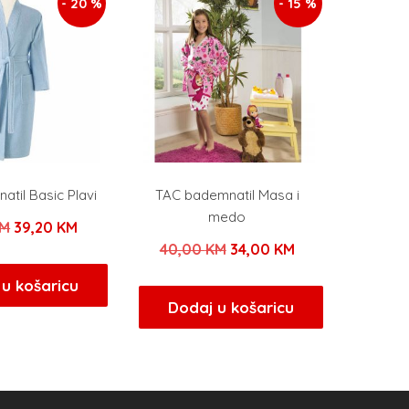
- 20 %
- 15 %
til Basic Plavi
TAC bademnatil Masa i
medo
Izvorna
Trenutna
M
39,20
KM
Izvorna
Trenutna
40,00
KM
34,00
KM
cijena
cijena
cijena
cijena
bila
je:
u košaricu
bila
je:
Dodaj u košaricu
je:
39,20 KM.
je:
34,00 KM.
49,00 KM.
40,00 KM.