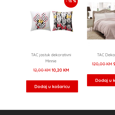
- 16 %
TAC jastuk dekorativni
TAC Deka
Minnie
120,00
KM
Izvorna
Trenutna
12,00
KM
10,20
KM
c
cijena
cijena
b
Dodaj u 
bila
je:
Dodaj u košaricu
j
je:
10,20 KM.
1
12,00 KM.