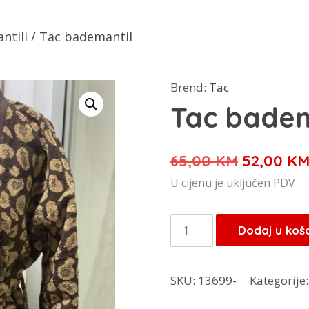
ntili
/ Tac bademantil
Brend:
Tac
Tac badem
Izvorna
65,00
KM
52,00
K
cijena
U cijenu je uključen PDV
bila
je:
Tac
Dodaj u koš
65,00 KM
bademantil
količina
SKU:
13699-
Kategorije