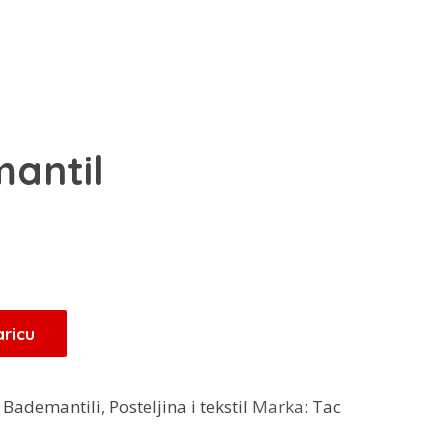
antil
Trenutna
M
cijena
je:
52,00 KM.
aricu
.
:
Bademantili
,
Posteljina i tekstil
Marka:
Tac