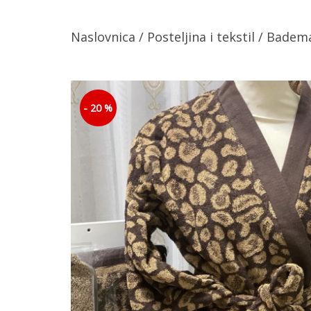
Naslovnica
/
Posteljina i tekstil
/
Badema
- 20 %