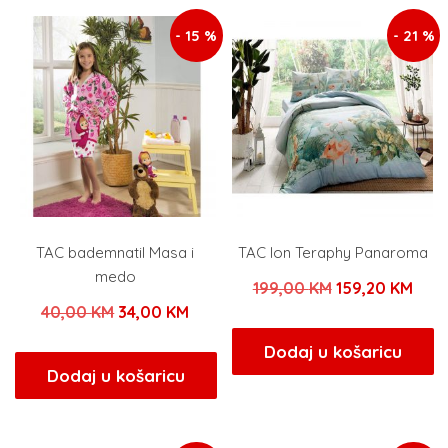
- 15 %
- 21 %
TAC bademnatil Masa i
TAC Ion Teraphy Panaroma
medo
Izvorna
Tren
199,00
KM
159,20
KM
Izvorna
Trenutna
40,00
KM
34,00
KM
cijena
cije
cijena
cijena
bila
je:
Dodaj u košaricu
bila
je:
Dodaj u košaricu
je:
159,
je:
34,00 KM.
199,00 KM.
40,00 KM.