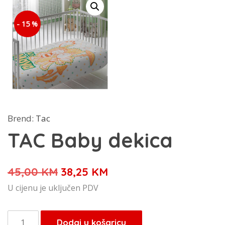
- 15 %
Brend:
Tac
TAC Baby dekica
Izvorna
Trenutna
45,00
KM
38,25
KM
cijena
cijena
U cijenu je uključen PDV
bila
je:
je:
38,25 KM.
TAC
Dodaj u košaricu