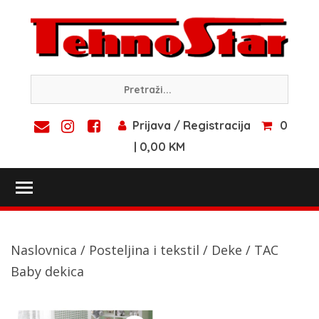
Skip
to
content
Prijava / Registracija
0
| 0,00 KM
Toggle main menu visibility
Naslovnica
/
Posteljina i tekstil
/
Deke
/ TAC
Baby dekica