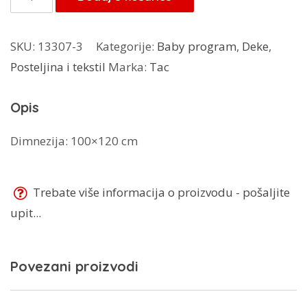
45,00 KM.
Baby
dekica
SKU:
13307-3
Kategorije:
Baby program
,
Deke
,
količina
Posteljina i tekstil
Marka:
Tac
Opis
Dimnezija: 100×120 cm
Trebate više informacija o proizvodu - pošaljite
upit...
Povezani proizvodi