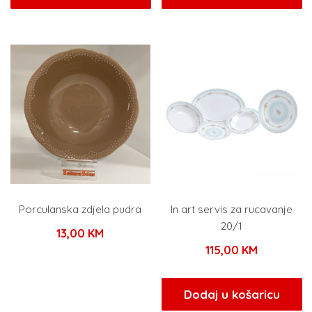
je:
101,15 KM.
119,00 KM.
Porculanska zdjela pudra
In art servis za rucavanje
20/1
13,00
KM
115,00
KM
Dodaj u košaricu