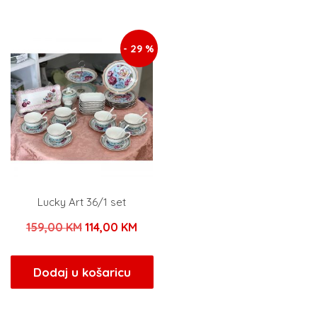
- 29 %
Lucky Art 36/1 set
Izvorna
Trenutna
159,00
KM
114,00
KM
cijena
cijena
bila
je:
Dodaj u košaricu
je:
114,00 KM.
159,00 KM.