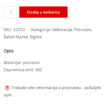
Sigma
Dodaj u košaricu
šalica
RXG-
SKU:
32032-
Kategorije:
Dekoracije
,
Porculan
,
N240364C
Šalice
Marka:
Sigma
količina
Opis
Materijal: porcelan
Zapremina (ml): 300
Trebate više informacija o proizvodu - pošaljite
upit...