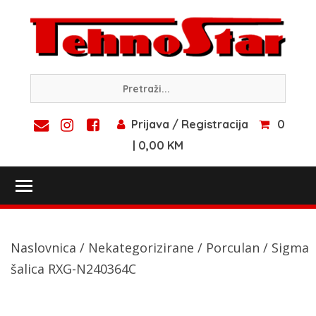
Skip
to
content
Prijava / Registracija
0
| 0,00 KM
Toggle main menu visibility
Naslovnica
/
Nekategorizirane
/
Porculan
/ Sigma
šalica RXG-N240364C