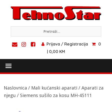
Skip
to
content
Prijava / Registracija
0
| 0,00 KM
Toggle main menu visibility
Naslovnica
/
Mali kućanski aparati
/
Aparati za
njegu
/ Siemens sušilo za kosu MH-45111