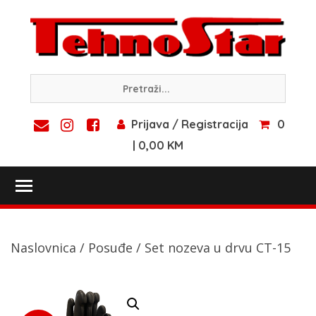
Skip
to
content
Prijava / Registracija
0
| 0,00 KM
Toggle main menu visibility
Naslovnica
/
Posuđe
/ Set nozeva u drvu CT-15