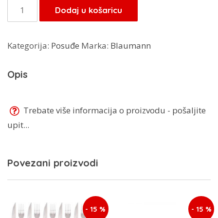
je:
21,25 KM.
Set
Dodaj u košaricu
25,00 KM.
nozeva
u
Kategorija:
Posuđe
Marka:
Blaumann
drvu
CT-
Opis
15
količina
Trebate više informacija o proizvodu - pošaljite
upit...
Povezani proizvodi
- 15 %
- 15 %