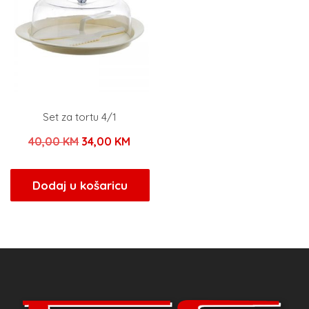
Set za tortu 4/1
Izvorna
Trenutna
40,00
KM
34,00
KM
cijena
cijena
bila
je:
Dodaj u košaricu
je:
34,00 KM.
40,00 KM.