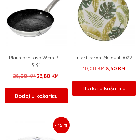
Blaumann tava 26cm BL-
In art keramički oval 0022
3191
Izvorna
Trenu
10,00
KM
8,50
KM
Izvorna
Trenutna
28,00
KM
23,80
KM
cijena
cijena
cijena
cijena
bila
je:
Dodaj u košaricu
bila
je:
Dodaj u košaricu
je:
8,50 
je:
23,80 KM.
10,00 KM.
28,00 KM.
- 15 %