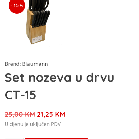
- 15 %
Brend:
Blaumann
Set nozeva u drvu
CT-15
Izvorna
Trenutna
25,00
KM
21,25
KM
cijena
cijena
U cijenu je uključen PDV
bila
je: