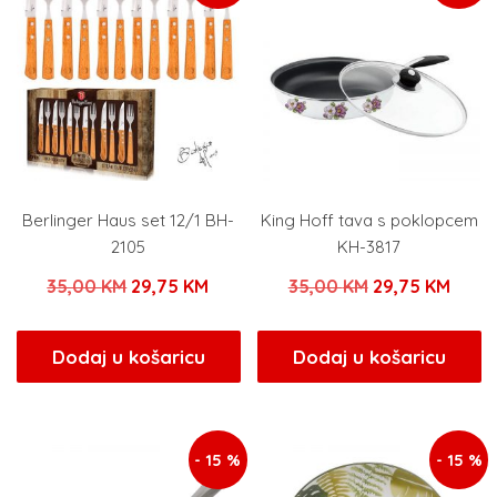
Berlinger Haus set 12/1 BH-
King Hoff tava s poklopcem
2105
KH-3817
Izvorna
Trenutna
Izvorna
Tren
35,00
KM
29,75
KM
35,00
KM
29,75
KM
cijena
cijena
cijena
cijen
bila
je:
bila
je:
Dodaj u košaricu
Dodaj u košaricu
je:
29,75 KM.
je:
29,75
35,00 KM.
35,00 KM.
- 15 %
- 15 %