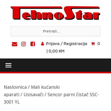
Skip
to
content
Prijava / Registracija
0
| 0,00 KM
Toggle main menu visibility
Naslovnica
/
Mali kućanski
aparati
/
Usisavači
/ Sencor parni čistač SSC-
3001 YL