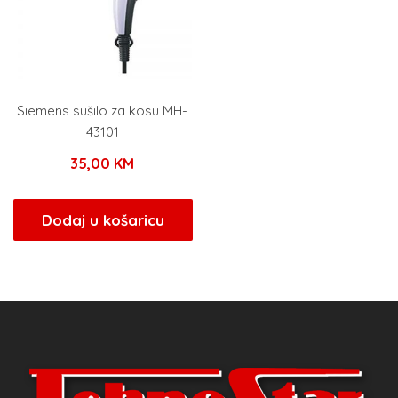
Siemens sušilo za kosu MH-
43101
35,00
KM
Dodaj u košaricu