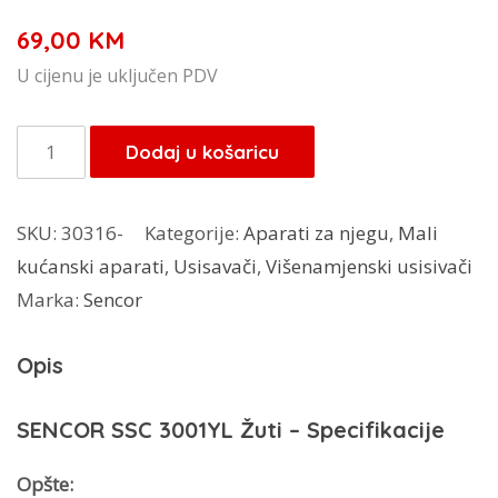
69,00
KM
U cijenu je uključen PDV
Sencor
Dodaj u košaricu
parni
čistač
SKU:
30316-
Kategorije:
Aparati za njegu
,
Mali
SSC-
kućanski aparati
,
Usisavači
,
Višenamjenski usisivači
3001
Marka:
Sencor
YL
količina
Opis
SENCOR SSC 3001YL Žuti – Specifikacije
Opšte: