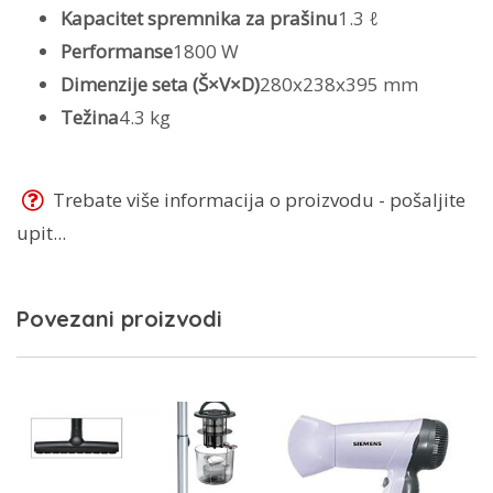
Kapacitet spremnika za prašinu
1.3 ℓ
Performanse
1800 W
Dimenzije seta (Š×V×D)
280x238x395 mm
Težina
4.3 kg
Trebate više informacija o proizvodu - pošaljite
upit...
Povezani proizvodi