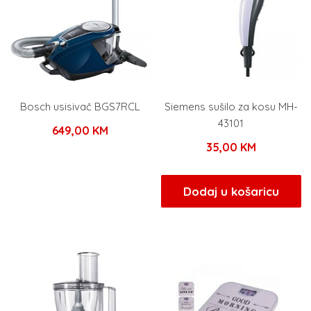
Bosch usisivač BGS7RCL
Siemens sušilo za kosu MH-
43101
649,00
KM
35,00
KM
Dodaj u košaricu