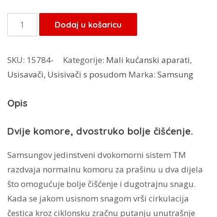
Samsung
Dodaj u košaricu
usisivač
SC4550
SKU:
15784-
Kategorije:
Mali kućanski aparati
,
količina
Usisavači
,
Usisivači s posudom
Marka:
Samsung
Opis
Dvije komore, dvostruko bolje čišćenje.
Samsungov jedinstveni dvokomorni sistem TM
razdvaja normalnu komoru za prašinu u dva dijela
što omogućuje bolje čišćenje i dugotrajnu snagu.
Kada se jakom usisnom snagom vrši cirkulacija
čestica kroz ciklonsku zračnu putanju unutrašnje