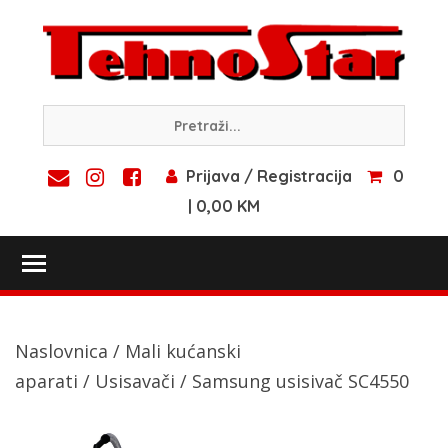
Skip
to
content
Prijava / Registracija
0
| 0,00 KM
Toggle main menu visibility
Naslovnica
/
Mali kućanski
aparati
/
Usisavači
/ Samsung usisivač SC4550