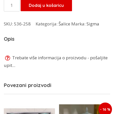
Šalice
Dodaj u košaricu
6/1
bež
SKU:
536-258
Kategorija:
Šalice
Marka:
Sigma
količina
Opis
Trebate više informacija o proizvodu - pošaljite
upit...
Povezani proizvodi
- 16 %