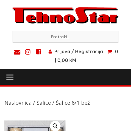
Skip
to
content
Prijava / Registracija
0
| 0,00 KM
Toggle main menu visibility
Naslovnica
/
Šalice
/ Šalice 6/1 bež