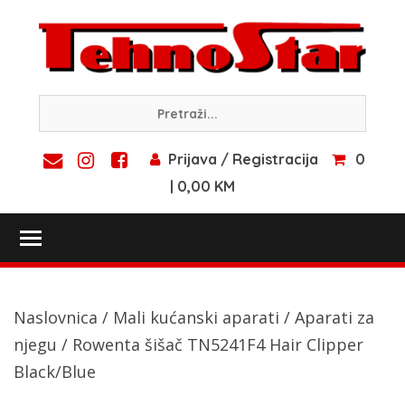
Skip
to
content
Prijava / Registracija
0
| 0,00 KM
Toggle main menu visibility
Naslovnica
/
Mali kućanski aparati
/
Aparati za
njegu
/ Rowenta šišač TN5241F4 Hair Clipper
Black/Blue