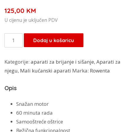
125,00
KM
U cijenu je uključen PDV
Rowenta
Dodaj u košaricu
šišač
TN5241F4
Kategorije:
aparati za brijanje i sišanje
,
Aparati za
Hair
njegu
,
Mali kućanski aparati
Marka:
Rowenta
Clipper
Black/Blue
Opis
količina
Snažan motor
60 minuta rada
Samooštreće oštrice
Bežična funkcionalnost