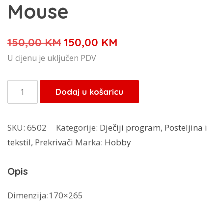
Mouse
Izvorna
Trenutna
150,00
KM
150,00
KM
cijena
cijena
U cijenu je uključen PDV
bila
je:
je:
150,00 KM.
Prekrivač
Dodaj u košaricu
150,00 KM.
Mickey
Mouse
SKU:
6502
Kategorije:
Dječiji program
,
Posteljina i
količina
tekstil
,
Prekrivači
Marka:
Hobby
Opis
Dimenzija:170×265