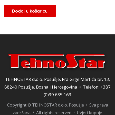
cijena
cijena
bila
je:
Dodaj u košaricu
je:
39,20 KM.
49,00 KM.
TEHNOSTAR d.o.o. Posušje, Fra Grge Martića br. 13,
88240 Posušje, Bosna i Hercegovina • Telefon: +387
(0)39 685 163
Copyright © TEHNOSTAR d.o.o. Posušje • Sva prava
zadržana / All rights reserved •
Uvjeti kupnje