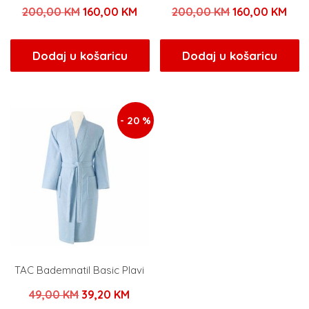
Izvorna
Trenutna
Izvorna
Tre
200,00
KM
160,00
KM
200,00
KM
160,00
KM
cijena
cijena
cijena
cije
bila
je:
bila
je:
Dodaj u košaricu
Dodaj u košaricu
je:
160,00 KM.
je:
160
200,00 KM.
200,00 KM.
- 20 %
TAC Bademnatil Basic Plavi
Izvorna
Trenutna
49,00
KM
39,20
KM