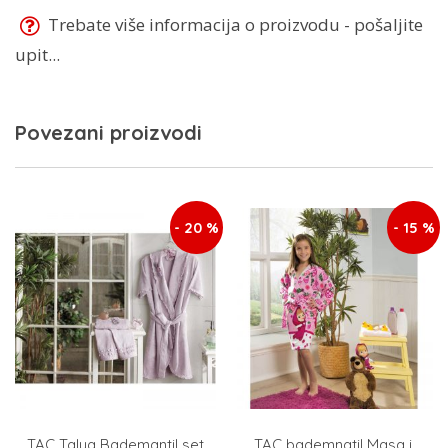
Trebate više informacija o proizvodu - pošaljite
upit...
Povezani proizvodi
- 20 %
- 15 %
TAC Talya Bademantil set
TAC bademnatil Masa i