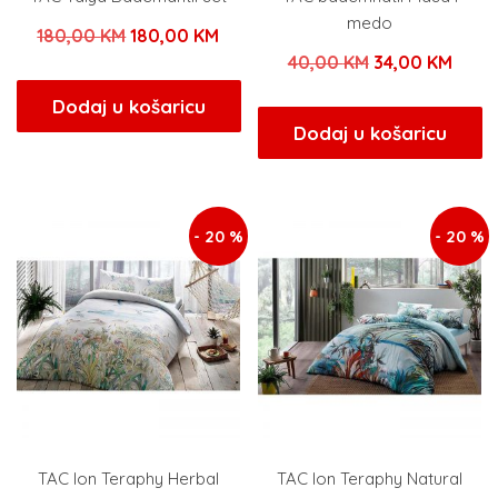
medo
Izvorna
Trenutna
180,00
KM
180,00
KM
Izvorna
Tren
40,00
KM
34,00
KM
cijena
cijena
cijena
cijen
bila
je:
Dodaj u košaricu
bila
je:
Dodaj u košaricu
je:
180,00 KM.
je:
34,00
180,00 KM.
40,00 KM.
- 20 %
- 20 %
TAC Ion Teraphy Herbal
TAC Ion Teraphy Natural