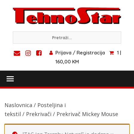
Skip
to
content
Prijava / Registracija
1 |
160,00 KM
Toggle main menu visibility
Naslovnica
/
Posteljina i
tekstil
/
Prekrivači
/ Prekrivač Mickey Mouse