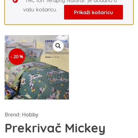
“TAC Ion Teraphy Natural” je dodano u
vašu košaricu.
Prikaži košaricu
- 20 %
Brend:
Hobby
Prekrivač Mickey