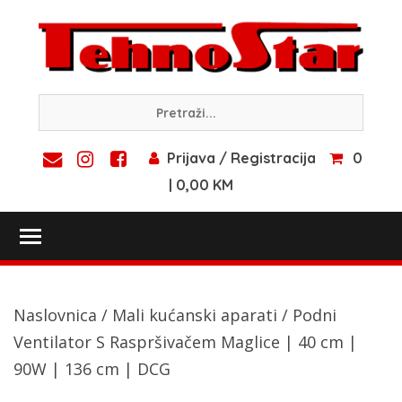
Skip
to
content
Prijava / Registracija
0
| 0,00 KM
Toggle main menu visibility
Naslovnica
/
Mali kućanski aparati
/ Podni
Ventilator S Raspršivačem Maglice | 40 cm |
90W | 136 cm | DCG