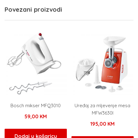
Povezani proizvodi
Bosch mikser MFQ3010
Uređaj za mljevenje mesa
MFW3630I
59,00
KM
195,00
KM
Dodaj u košaricu