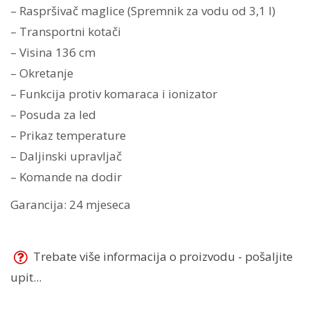
90W
– Raspršivač maglice (Spremnik za vodu od 3,1 l)
|
– Transportni kotači
136
– Visina 136 cm
cm
– Okretanje
|
– Funkcija protiv komaraca i ionizator
DCG
– Posuda za led
količina
– Prikaz temperature
– Daljinski upravljač
– Komande na dodir
Garancija: 24 mjeseca
Trebate više informacija o proizvodu - pošaljite
upit...