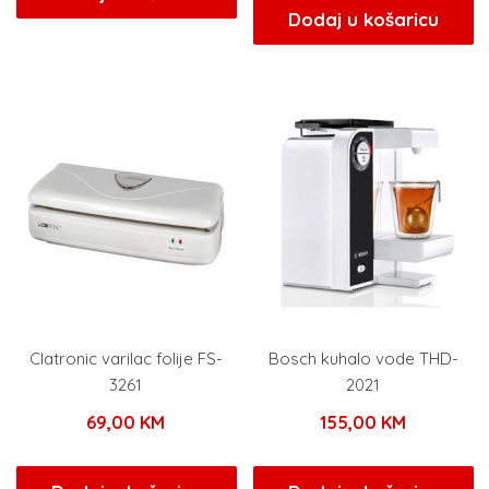
Dodaj u košaricu
Clatronic varilac folije FS-
Bosch kuhalo vode THD-
3261
2021
69,00
KM
155,00
KM