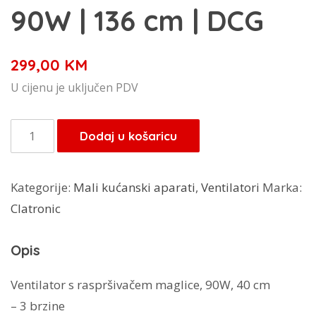
90W | 136 cm | DCG
299,00
KM
U cijenu je uključen PDV
Podni
Dodaj u košaricu
Ventilator
S
Kategorije:
Mali kućanski aparati
,
Ventilatori
Marka:
Raspršivačem
Clatronic
Maglice
|
Opis
40
cm
Ventilator s raspršivačem maglice, 90W, 40 cm
|
– 3 brzine