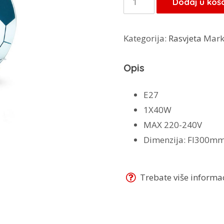
Dodaj u koš
football
crna
Kategorija:
Rasvjeta
Mark
količina
Opis
E27
1X40W
MAX 220-240V
Dimenzija: FI300m
Trebate više informaci