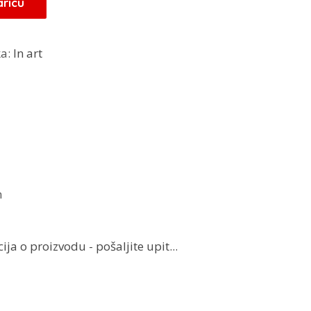
aricu
a:
In art
m
ja o proizvodu - pošaljite upit...