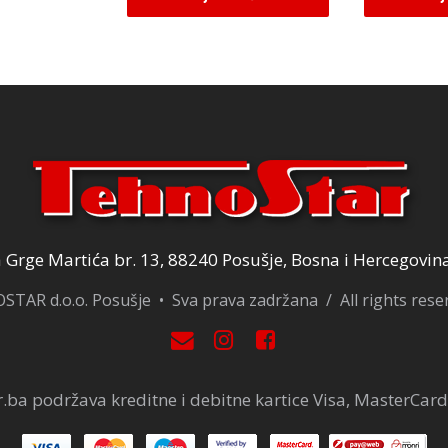
Grge Martića br. 13, 88240 Posušje, Bosna i Hercegovin
TAR d.o.o. Posušje • Sva prava zadržana / All rights res
.ba podržava kreditne i debitne kartice Visa, MasterCard