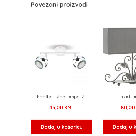
Povezani proizvodi
Football stop lampa-2
In art 
45,00
KM
80,0
Dodaj u košaricu
Dodaj u 