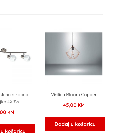
klena stropna
Visilica Bloom Copper
iljka 4X9W
45,00
KM
,00
KM
Dodaj u košaricu
u košaricu