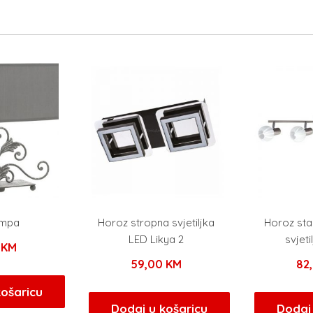
lampa
Horoz stropna svjetiljka
Horoz sta
LED Likya 2
svjet
0
KM
59,00
KM
82
košaricu
Dodaj u košaricu
Dodaj 