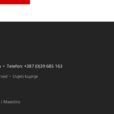
a • Telefon: +387 (0)39 685 163
erved •
Uvjeti kupnje
 i Maestro