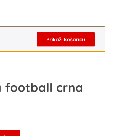
Prikaži košaricu
 football crna