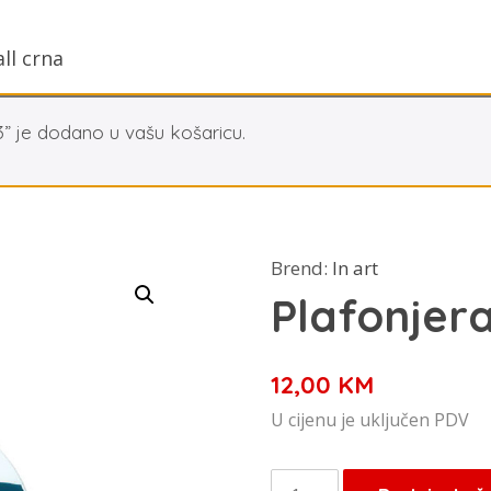
ll crna
3” je dodano u vašu košaricu.
Brend:
In art
Plafonjera
12,00
KM
U cijenu je uključen PDV
Plafonjera