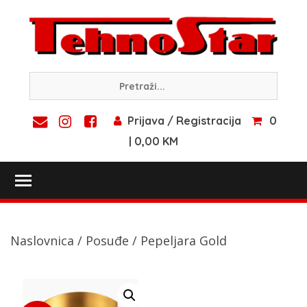
Skip
to
content
Prijava / Registracija
0
| 0,00 KM
Toggle main menu visibility
Naslovnica
/
Posuđe
/ Pepeljara Gold