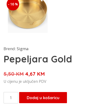
- 16 %
Brend:
Sigma
Pepeljara Gold
Izvorna
Trenutna
5,50
KM
4,67
KM
cijena
cijena
U cijenu je uključen PDV
bila
je:
je:
4,67 KM.
Pepeljara
Dodaj u košaricu
5,50 KM.
Gold