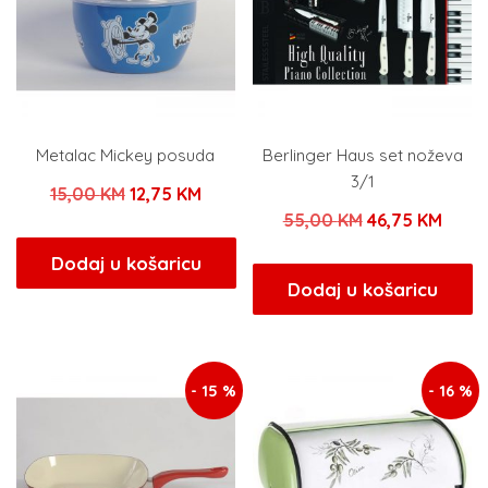
Metalac Mickey posuda
Berlinger Haus set noževa
3/1
Izvorna
Trenutna
15,00
KM
12,75
KM
Izvorna
Tren
55,00
KM
46,75
KM
cijena
cijena
cijena
cijen
bila
je:
Dodaj u košaricu
bila
je:
Dodaj u košaricu
je:
12,75 KM.
je:
46,75
15,00 KM.
55,00 KM.
- 15 %
- 16 %