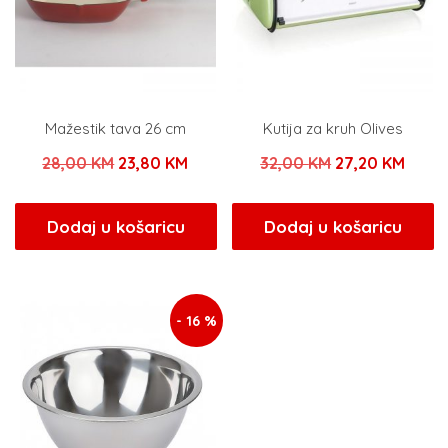
Mažestik tava 26 cm
Kutija za kruh Olives
Izvorna
Trenutna
Izvorna
Trenu
28,00
KM
23,80
KM
32,00
KM
27,20
KM
cijena
cijena
cijena
cijen
bila
je:
bila
je:
Dodaj u košaricu
Dodaj u košaricu
je:
23,80 KM.
je:
27,20
28,00 KM.
32,00 KM.
- 16 %