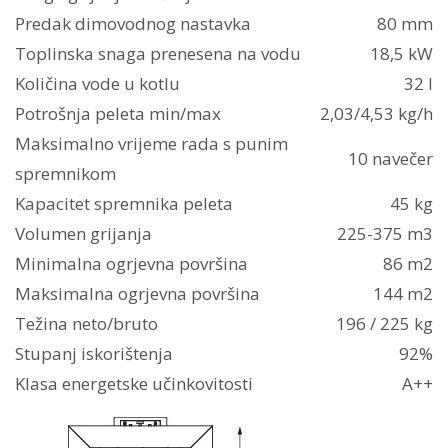
Predak dimovodnog nastavka
80 mm
Toplinska snaga prenesena na vodu
18,5 kW
Količina vode u kotlu
32 l
Potrošnja peleta min/max
2,03/4,53 kg/h
Maksimalno vrijeme rada s punim
10 navečer
spremnikom
Kapacitet spremnika peleta
45 kg
Volumen grijanja
225-375 m3
Minimalna ogrjevna površina
86 m2
Maksimalna ogrjevna površina
144 m2
Težina neto/bruto
196 / 225 kg
Stupanj iskorištenja
92%
Klasa energetske učinkovitosti
A++