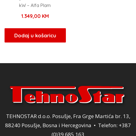
kW – Alfa Plam
1.349,00
KM
Dodaj u košaricu
TEHNOSTAR d.o.o. Posušje, Fra Grge Martića br. 13,
88240 Posušje, Bosna i Hercegovina • Telefon: +387
(0)39 685 163