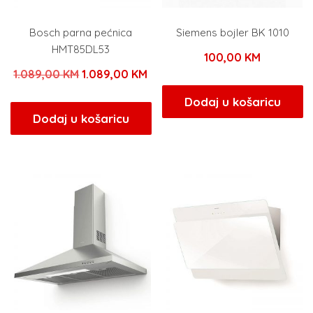
Bosch parna pećnica
Siemens bojler BK 1010
HMT85DL53
100,00
KM
Izvorna
Trenutna
1.089,00
KM
1.089,00
KM
cijena
cijena
Dodaj u košaricu
bila
je:
Dodaj u košaricu
je:
1.089,00 KM.
1.089,00 KM.