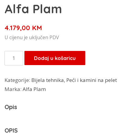
Alfa Plam
4.179,00
KM
U cijenu je uključen PDV
Peći
Dodaj u košaricu
na
pelet
Kategorije:
Bijela tehnika
,
Peći i kamini na pelet
za
Marka:
Alfa Plam
centralno
grijanje
Opis
COMMO
22,5
kW
OPIS