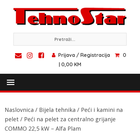
Skip
to
content
Prijava / Registracija
0
| 0,00 KM
Toggle main menu visibility
Naslovnica
/
Bijela tehnika
/
Peći i kamini na
pelet
/ Peći na pelet za centralno grijanje
COMMO 22,5 kW – Alfa Plam