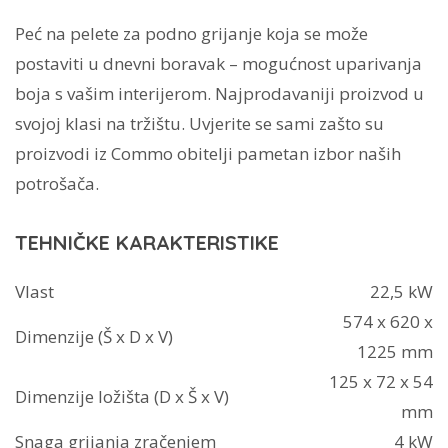
–
Peć na pelete za podno grijanje koja se može
Alfa
postaviti u dnevni boravak – mogućnost uparivanja
Plam
boja s vašim interijerom. Najprodavaniji proizvod u
količina
svojoj klasi na tržištu. Uvjerite se sami zašto su
proizvodi iz Commo obitelji pametan izbor naših
potrošača.
TEHNIČKE KARAKTERISTIKE
Vlast
22,5 kW
574 x 620 x
Dimenzije (Š x D x V)
1225 mm
125 x 72 x 54
Dimenzije ložišta (D x Š x V)
mm
Snaga grijanja zračenjem
4 kW