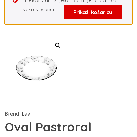
“Dekor Cam zdjela 33 cm” je dodano u
vašu košaricu.
Prikaži košaricu
Brend:
Lav
Oval Pastroral