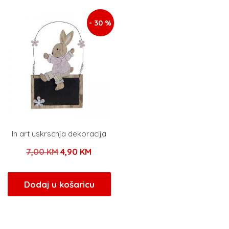
79,00 KM.
44,00 KM.
- 30 %
In art uskrscnja dekoracija
Izvorna
Trenutna
7,00
KM
4,90
KM
cijena
cijena
bila
je:
Dodaj u košaricu
je:
4,90 KM.
7,00 KM.