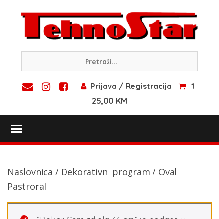
Skip
to
content
Prijava / Registracija
1 |
25,00 KM
Toggle main menu visibility
Naslovnica
/
Dekorativni program
/ Oval
Pastroral