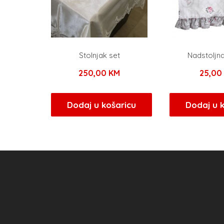
Stolnjak set
Nadstoljn
250,00
KM
25,0
Dodaj u košaricu
Dodaj u 