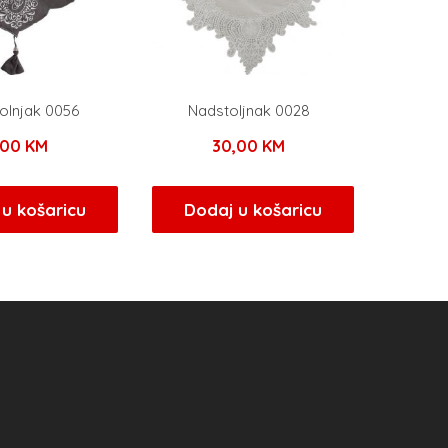
tolnjak 0056
Nadstoljnak 0028
,00
KM
30,00
KM
u košaricu
Dodaj u košaricu