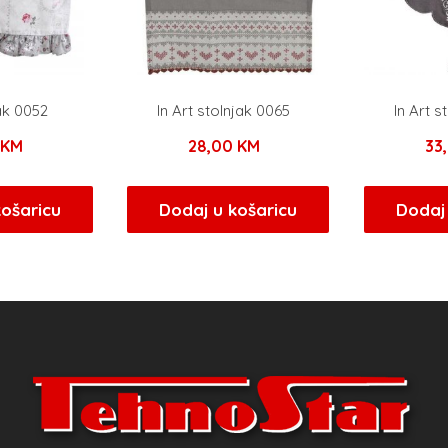
ak 0052
In Art stolnjak 0065
In Art s
0
KM
28,00
KM
33
košaricu
Dodaj u košaricu
Dodaj 