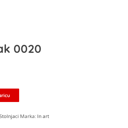
ak 0020
aricu
Stolnjaci
Marka:
In art