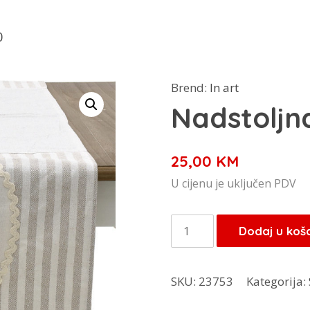
0
Brend:
In art
Nadstoljn
25,00
KM
U cijenu je uključen PDV
Nadstoljnak
Dodaj u koš
0020
količina
SKU:
23753
Kategorija: