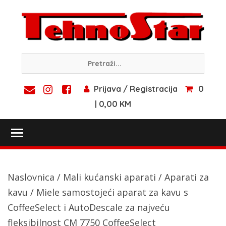
Skip
to
content
Prijava / Registracija
0
| 0,00 KM
Toggle main menu visibility
Naslovnica
/
Mali kućanski aparati
/
Aparati za
kavu
/ Miele samostojeći aparat za kavu s
CoffeeSelect i AutoDescale za najveću
fleksibilnost CM 7750 CoffeeSelect