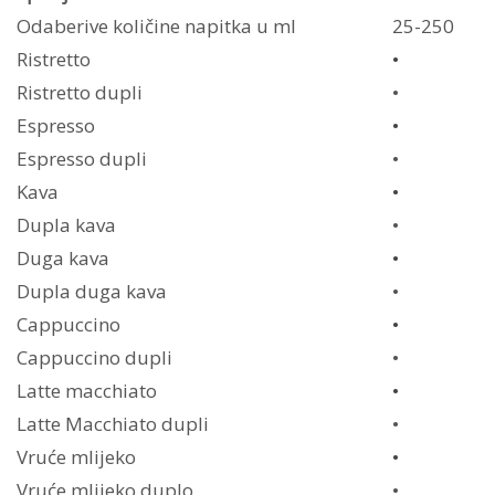
Odaberive količine napitka u ml
25-250
Ristretto
•
Ristretto dupli
•
Espresso
•
Espresso dupli
•
Kava
•
Dupla kava
•
Duga kava
•
Dupla duga kava
•
Cappuccino
•
Cappuccino dupli
•
Latte macchiato
•
Latte Macchiato dupli
•
Vruće mlijeko
•
Vruće mlijeko duplo
•