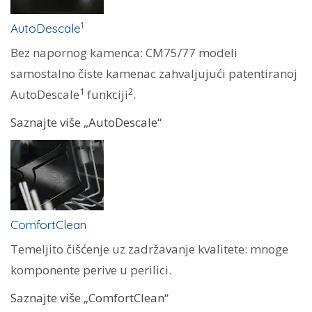
1
AutoDescale
Bez napornog kamenca: CM75/77 modeli
samostalno čiste kamenac zahvaljujući patentiranoj
1
2
AutoDescale
funkciji
.
Saznajte više „AutoDescale“
ComfortClean
Temeljito čišćenje uz zadržavanje kvalitete: mnoge
komponente perive u perilici.
Saznajte više „ComfortClean“