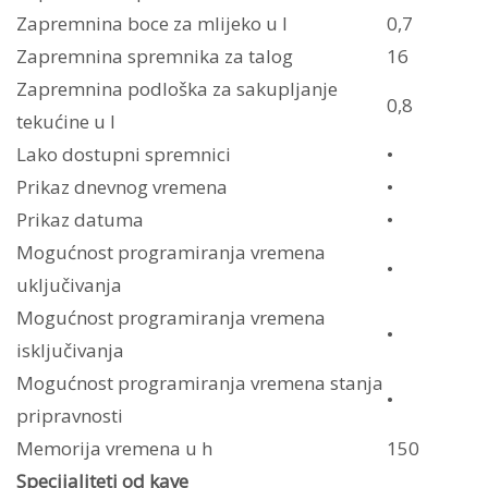
Zapremnina boce za mlijeko u l
0,7
Zapremnina spremnika za talog
16
Zapremnina podloška za sakupljanje
0,8
tekućine u l
Lako dostupni spremnici
•
Prikaz dnevnog vremena
•
Prikaz datuma
•
Mogućnost programiranja vremena
•
uključivanja
Mogućnost programiranja vremena
•
isključivanja
Mogućnost programiranja vremena stanja
•
pripravnosti
Memorija vremena u h
150
Specijaliteti od kave