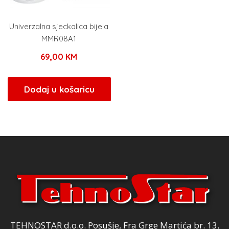
Univerzalna sjeckalica bijela
MMR08A1
69,00
KM
Dodaj u košaricu
TEHNOSTAR d.o.o. Posušje, Fra Grge Martića br. 13,