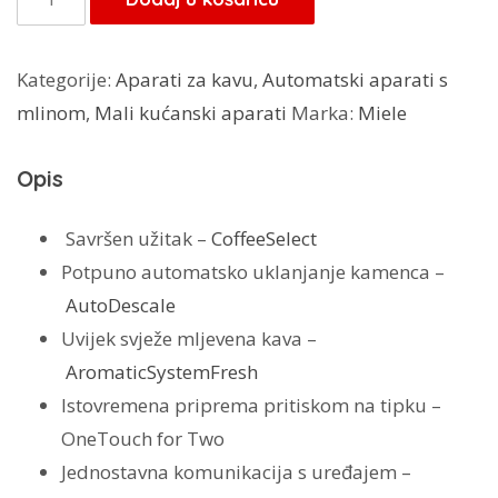
samostojeći
aparat
Kategorije:
Aparati za kavu
,
Automatski aparati s
za
mlinom
,
Mali kućanski aparati
Marka:
Miele
kavu
s
Opis
CoffeeSelect
i
Savršen užitak –
CoffeeSelect
AutoDescale
Potpuno automatsko uklanjanje kamenca –
za
AutoDescale
najveću
Uvijek svježe mljevena kava –
fleksibilnost
AromaticSystemFresh
CM
Istovremena priprema pritiskom na tipku –
7750
OneTouch for Two
CoffeeSelect
Jednostavna komunikacija s uređajem –
količina