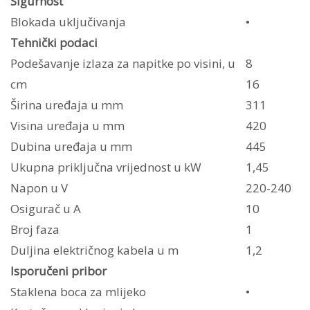
Sigurnost
Blokada uključivanja
•
Tehnički podaci
Podešavanje izlaza za napitke po visini, u
8
cm
16
Širina uređaja u mm
311
Visina uređaja u mm
420
Dubina uređaja u mm
445
Ukupna priključna vrijednost u kW
1,45
Napon u V
220-240
Osigurač u A
10
Broj faza
1
Duljina električnog kabela u m
1,2
Isporučeni pribor
Staklena boca za mlijeko
•