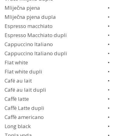
Mliječna pjena
•
Mliječna pjena dupla
•
Espresso macchiato
•
Espresso Macchiato dupli
•
Cappuccino Italiano
•
Cappuccino Italiano dupli
•
Flat white
•
Flat white dupli
•
Café au lait
•
Café au lait dupli
•
Caffè latte
•
Caffè Latte dupli
•
Caffè americano
•
Long black
•
Topla voda
•