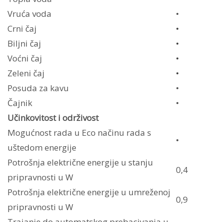
Vruća voda
•
Crni čaj
•
Biljni čaj
•
Voćni čaj
•
Zeleni čaj
•
Posuda za kavu
•
Čajnik
•
Učinkovitost i održivost
Mogućnost rada u Eco načinu rada s
•
uštedom energije
Potrošnja električne energije u stanju
0,4
pripravnosti u W
Potrošnja električne energije u umreženoj
0,9
pripravnosti u W
Trajanje do automatskog prebacivanja u