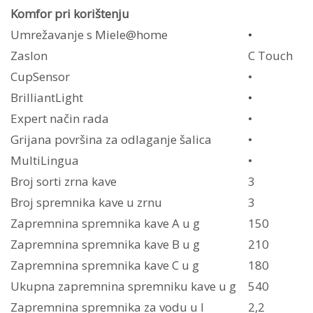
Komfor pri korištenju
Umrežavanje s Miele@home
•
Zaslon
C Touch
CupSensor
•
BrilliantLight
•
Expert način rada
•
Grijana površina za odlaganje šalica
•
MultiLingua
•
Broj sorti zrna kave
3
Broj spremnika kave u zrnu
3
Zapremnina spremnika kave A u g
150
Zapremnina spremnika kave B u g
210
Zapremnina spremnika kave C u g
180
Ukupna zapremnina spremniku kave u g
540
Zapremnina spremnika za vodu u l
2,2