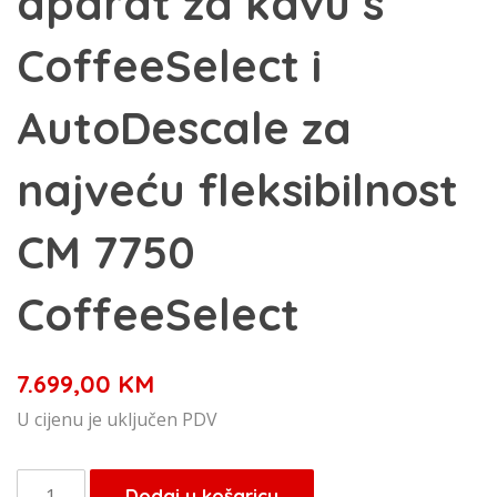
aparat za kavu s
CoffeeSelect i
AutoDescale za
najveću fleksibilnost
CM 7750
CoffeeSelect
7.699,00
KM
U cijenu je uključen PDV
Miele
Dodaj u košaricu